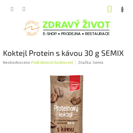
Přejít
NÁKUP
na
obsah
KOŠÍK
Koktejl Protein s kávou 30 g SEMIX
Průměrné
Neohodnoceno
Podrobnosti hodnocení
Značka:
Semix
hodnocení
produktu
je
0,0
z
5
hvězdiček.