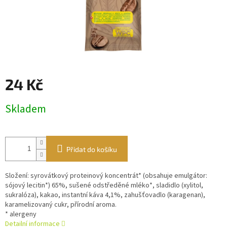
24 Kč
Měrná
Skladem
cena:
Přidat do košíku
Složení: syrovátkový proteinový koncentrát* (obsahuje emulgátor:
sójový lecitin*) 65%, sušené odstředěné mléko*, sladidlo (xylitol,
sukralóza), kakao, instantní káva 4,1%, zahušťovadlo (karagenan),
karamelizovaný cukr, přírodní aroma.
* alergeny
Detailní informace