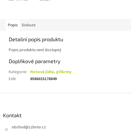
Popis
Diskuze
Detailní popis produktu
Popis produktu není dostupný
Doplňkové parametry
Kategorie
:
Hotová jídla, příkrmy
EAN
:
8586015178849
Z
á
p
a
Kontakt
t
obchod
@
zzbrno.cz
í