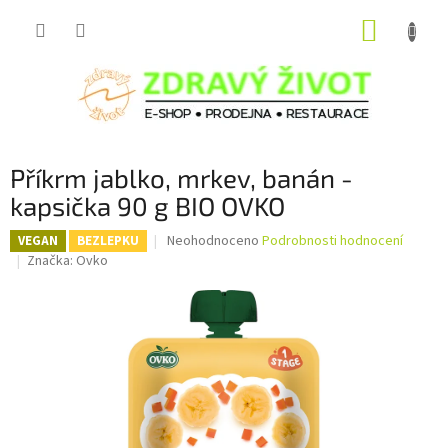
Přejít
NÁKUP
na
obsah
KOŠÍK
Příkrm jablko, mrkev, banán -
kapsička 90 g BIO OVKO
Průměrné
Neohodnoceno
Podrobnosti hodnocení
VEGAN
BEZLEPKU
hodnocení
Značka:
Ovko
produktu
je
0,0
z
5
hvězdiček.