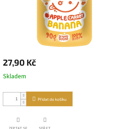
27,90 Kč
Měrná
Skladem
cena:
Přidat do košíku
ZEPTAT SE
SDÍLET