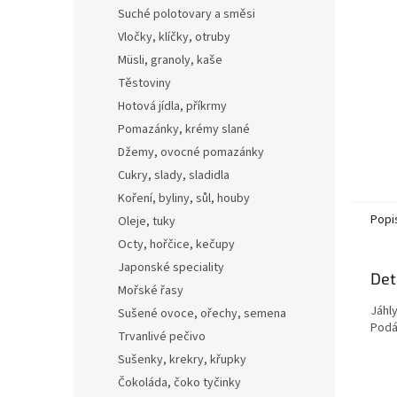
n
Suché polotovary a směsi
e
Vločky, klíčky, otruby
l
Müsli, granoly, kaše
Těstoviny
Hotová jídla, příkrmy
Pomazánky, krémy slané
Džemy, ovocné pomazánky
Cukry, slady, sladidla
Koření, byliny, sůl, houby
Popi
Oleje, tuky
Octy, hořčice, kečupy
Japonské speciality
Det
Mořské řasy
Jáhl
Sušené ovoce, ořechy, semena
Podáv
Trvanlivé pečivo
Sušenky, krekry, křupky
Čokoláda, čoko tyčinky