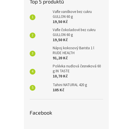
Top 5 produktů
Vafle vanilkove bez cukru
GULLON 60 g
19,50 Kč
Vafle čokoladové bez cukru
GULLON 60 g
19,50 Kč
Nápoj kokosový Barista 1 l
RUDE HEALTH
91,20 Kč
Polévka nudlová česneková 60
g IN TASTE
10,70 Kč
Tahini NATURAL 420 g
105 Kč
Facebook