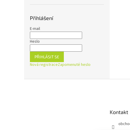
Přihlášení
E-mail
Heslo
PŘIHLÁSIT SE
Nová registrace
Zapomenuté heslo
Z
á
p
a
t
Kontakt
í
obcho