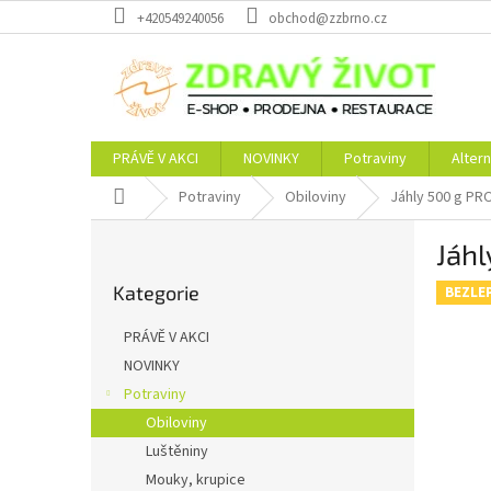
Přejít
+420549240056
obchod@zzbrno.cz
na
obsah
PRÁVĚ V AKCI
NOVINKY
Potraviny
Altern
Domů
Potraviny
Obiloviny
Jáhly 500 g PR
P
Jáhl
o
Přeskočit
s
Kategorie
kategorie
BEZLE
t
r
PRÁVĚ V AKCI
a
NOVINKY
n
Potraviny
n
í
Obiloviny
p
Luštěniny
a
Mouky, krupice