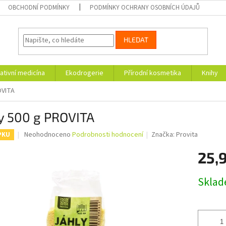
OBCHODNÍ PODMÍNKY
PODMÍNKY OCHRANY OSOBNÍCH ÚDAJŮ
HLEDAT
ativní medicína
Ekodrogerie
Přírodní kosmetika
Knihy
OVITA
y 500 g PROVITA
Průměrné
Neohodnoceno
Podrobnosti hodnocení
Značka:
Provita
PKU
hodnocení
produktu
25,
je
0,0
Měrná
Skla
z
cena:
5
hvězdiček.