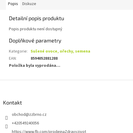
Popis
Diskuze
Detailní popis produktu
Popis produktu není dostupný
Doplňkové parametry
Kategorie
:
Sušené ovoce, ořechy, semena
EAN
:
8594052881288
Položka byla vyprodána…
Z
á
p
a
Kontakt
t
obchod
@
zzbrno.cz
í
+420549240056
https://www.fb.com/prodejnaZdravyzivot