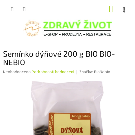
Přejít
NÁKUP
na
obsah
KOŠÍK
Semínko dýňové 200 g BIO BIO-
NEBIO
Průměrné
Neohodnoceno
Podrobnosti hodnocení
Značka:
BioNebio
hodnocení
produktu
je
0,0
z
5
hvězdiček.