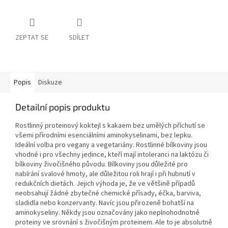
ZEPTAT SE
SDÍLET
Popis
Diskuze
Detailní popis produktu
Rostlinný proteinový koktejl s kakaem bez umělých příchutí se
všemi přírodními esenciálními aminokyselinami, bez lepku.
Ideální volba pro vegany a vegetariány. Rostlinné bílkoviny jsou
vhodné i pro všechny jedince, kteří mají intoleranci na laktózu či
bílkoviny živočišného původu. Bílkoviny jsou důležité pro
nabírání svalové hmoty, ale důležitou roli hrají i při hubnutí v
redukčních dietách. Jejich výhoda je, že ve většině případů
neobsahují žádné zbytečné chemické přísady, éčka, barviva,
sladidla nebo konzervanty. Navíc jsou přirozeně bohatší na
aminokyseliny. Někdy jsou označovány jako neplnohodnotné
proteiny ve srovnání s živočišným proteinem. Ale to je absolutně