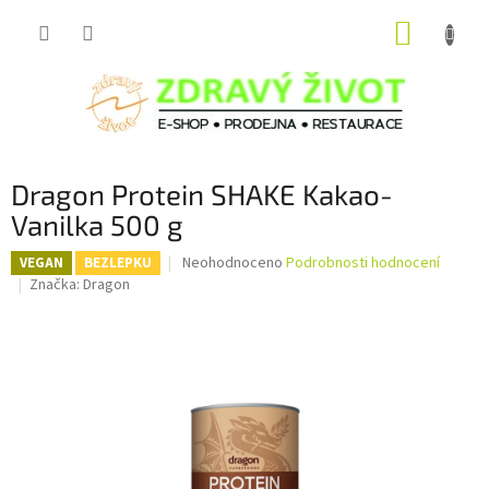
Přejít
NÁKUP
na
obsah
KOŠÍK
Dragon Protein SHAKE Kakao-
Vanilka 500 g
Průměrné
Neohodnoceno
Podrobnosti hodnocení
VEGAN
BEZLEPKU
hodnocení
Značka:
Dragon
produktu
je
0,0
z
5
hvězdiček.