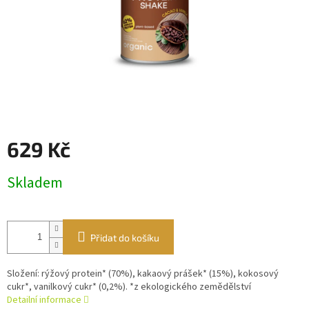
629 Kč
Měrná
Skladem
cena:
Přidat do košíku
Složení: rýžový protein* (70%), kakaový prášek* (15%), kokosový
cukr*, vanilkový cukr* (0,2%). *z ekologického zemědělství
Detailní informace