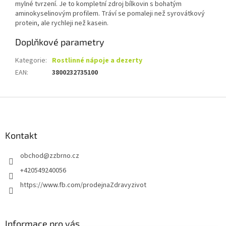
mylné tvrzení. Je to kompletní zdroj bílkovin s bohatým
aminokyselinovým profilem. Tráví se pomaleji než syrovátkový
protein, ale rychleji než kasein.
Doplňkové parametry
Kategorie
:
Rostlinné nápoje a dezerty
EAN
:
3800232735100
Z
á
p
a
Kontakt
t
obchod
@
zzbrno.cz
í
+420549240056
https://www.fb.com/prodejnaZdravyzivot
Informace pro vás