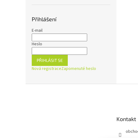
Přihlášení
E-mail
Heslo
PŘIHLÁSIT SE
Nová registrace
Zapomenuté heslo
Z
á
p
a
t
Kontakt
í
obcho