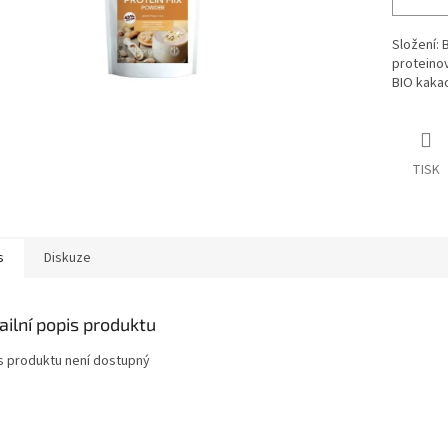
Složení: 
proteino
BIO kakao
TISK
s
Diskuze
ailní popis produktu
s produktu není dostupný