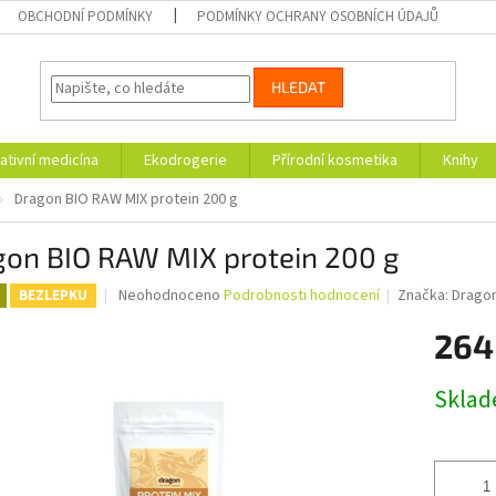
OBCHODNÍ PODMÍNKY
PODMÍNKY OCHRANY OSOBNÍCH ÚDAJŮ
HLEDAT
ativní medicína
Ekodrogerie
Přírodní kosmetika
Knihy
Dragon BIO RAW MIX protein 200 g
gon BIO RAW MIX protein 200 g
Průměrné
Neohodnoceno
Podrobnosti hodnocení
Značka:
Drago
BEZLEPKU
hodnocení
produktu
264
je
0,0
Měrná
Skla
z
cena:
5
hvězdiček.