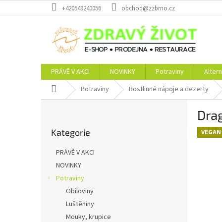
Přejít
+420549240056
obchod@zzbrno.cz
na
obsah
PRÁVĚ V AKCI
NOVINKY
Potraviny
Altern
Domů
Potraviny
Rostlinné nápoje a dezerty
P
Dra
o
Přeskočit
s
Kategorie
kategorie
VEGAN
t
r
PRÁVĚ V AKCI
a
NOVINKY
n
Potraviny
n
í
Obiloviny
p
Luštěniny
a
Mouky, krupice