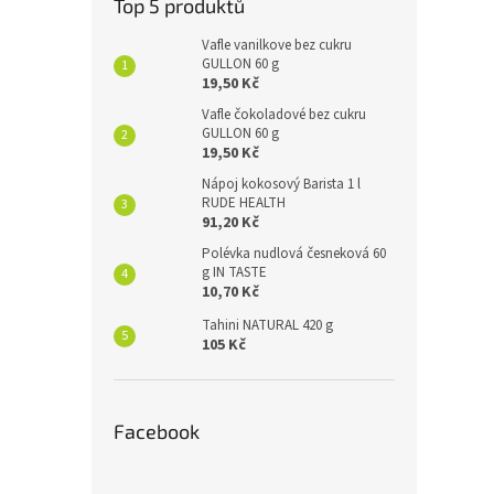
Top 5 produktů
Vafle vanilkove bez cukru
GULLON 60 g
19,50 Kč
Vafle čokoladové bez cukru
GULLON 60 g
19,50 Kč
Nápoj kokosový Barista 1 l
RUDE HEALTH
91,20 Kč
Polévka nudlová česneková 60
g IN TASTE
10,70 Kč
Tahini NATURAL 420 g
105 Kč
Facebook