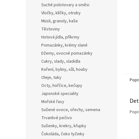
n
Suché polotovary a směsi
e
Vločky, klíčky, otruby
l
Müsli, granoly, kaše
Těstoviny
Hotová jídla, příkrmy
Pomazánky, krémy slané
Džemy, ovocné pomazánky
Cukry, slady, sladidla
Koření, byliny, sůl, houby
Oleje, tuky
Popi
Octy, hořčice, kečupy
Japonské speciality
Det
Mořské řasy
Sušené ovoce, ořechy, semena
Popi
Trvanlivé pečivo
Sušenky, krekry, křupky
Čokoláda, čoko tyčinky