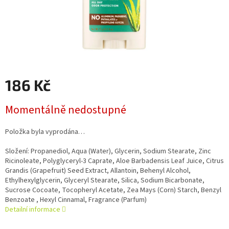
186 Kč
Měrná
Momentálně nedostupné
cena:
Položka byla vyprodána…
Složení: Propanediol, Aqua (Water), Glycerin, Sodium Stearate, Zinc
Ricinoleate, Polyglyceryl-3 Caprate, Aloe Barbadensis Leaf Juice, Citrus
Grandis (Grapefruit) Seed Extract, Allantoin, Behenyl Alcohol,
Ethylhexylglycerin, Glyceryl Stearate, Silica, Sodium Bicarbonate,
Sucrose Cocoate, Tocopheryl Acetate, Zea Mays (Corn) Starch, Benzyl
Benzoate , Hexyl Cinnamal, Fragrance (Parfum)
Detailní informace