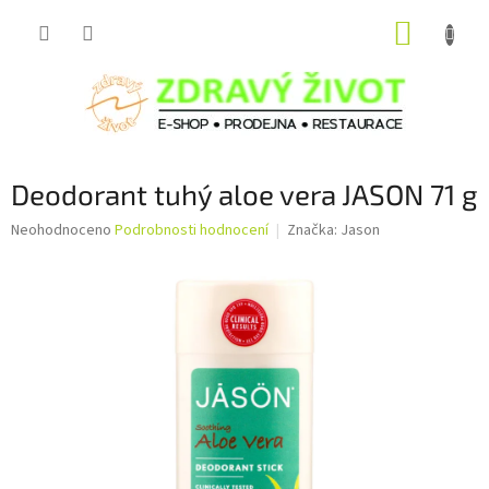
Přejít
NÁKUP
na
obsah
KOŠÍK
Deodorant tuhý aloe vera JASON 71 g
Průměrné
Neohodnoceno
Podrobnosti hodnocení
Značka:
Jason
hodnocení
produktu
je
0,0
z
5
hvězdiček.