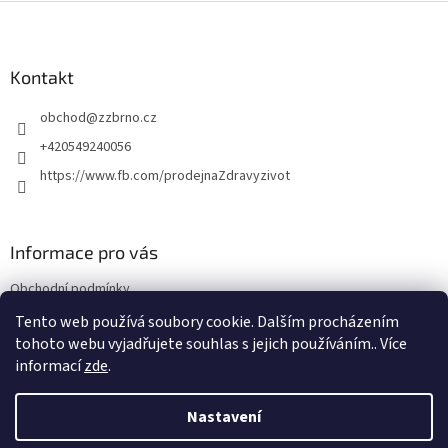
Z
á
p
a
Kontakt
t
obchod
@
zzbrno.cz
í
+420549240056
https://www.fb.com/prodejnaZdravyzivot
Informace pro vás
Obchodní podmínky
Podmínky ochrany osobních údajů
Tento web používá soubory cookie. Dalším procházením
tohoto webu vyjadřujete souhlas s jejich používáním.. Více
informací
zde
.
Vytvořil Shoptet
Nastavení