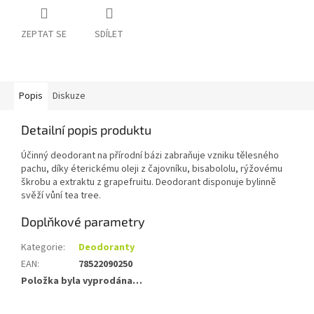
ZEPTAT SE
SDÍLET
Popis
Diskuze
Detailní popis produktu
Účinný deodorant na přírodní bázi zabraňuje vzniku tělesného
pachu, díky éterickému oleji z čajovníku, bisabololu, rýžovému
škrobu a extraktu z grapefruitu. Deodorant disponuje bylinně
svěží vůní tea tree.
Doplňkové parametry
Kategorie
:
Deodoranty
EAN
:
78522090250
Položka byla vyprodána…