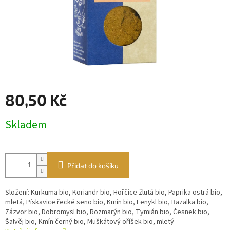
80,50 Kč
Měrná
Skladem
cena:
Přidat do košíku
Složení: Kurkuma bio, Koriandr bio, Hořčice žlutá bio, Paprika ostrá bio,
mletá, Pískavice řecké seno bio, Kmín bio, Fenykl bio, Bazalka bio,
Zázvor bio, Dobromysl bio, Rozmarýn bio, Tymián bio, Česnek bio,
Šalvěj bio, Kmín černý bio, Muškátový oříšek bio, mletý