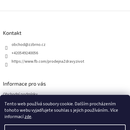
Z
á
p
a
Kontakt
t
obchod
@
zzbrno.cz
í
+420549240056
https://www.fb.com/prodejnaZdravyzivot
Informace pro vás
Obchodní podmínky
Podmínky ochrany osobních údajů
Tento web používá soubory cookie. Dalším procházením
tohoto webu vyjadřujete souhlas s jejich používáním.. Více
informací
zde
.
Vytvořil Shoptet