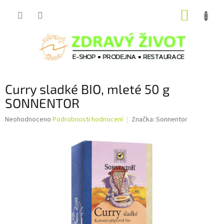
Přejít
NÁKUP
na
obsah
KOŠÍK
Curry sladké BIO, mleté 50 g
SONNENTOR
Průměrné
Neohodnoceno
Podrobnosti hodnocení
Značka:
Sonnentor
hodnocení
produktu
je
0,0
z
5
hvězdiček.