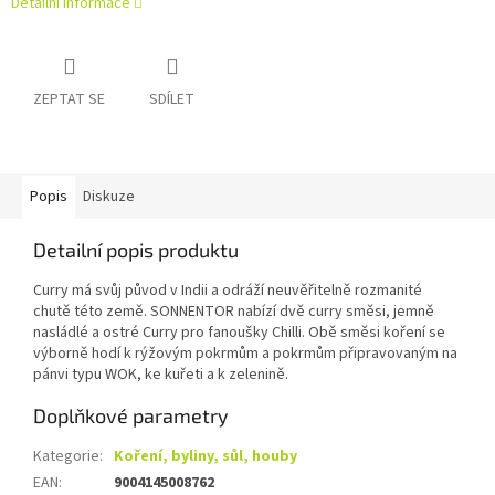
Detailní informace
ZEPTAT SE
SDÍLET
Popis
Diskuze
Detailní popis produktu
Curry má svůj původ v Indii a odráží neuvěřitelně rozmanité
chutě této země. SONNENTOR nabízí dvě curry směsi, jemně
nasládlé a ostré Curry pro fanoušky Chilli. Obě směsi koření se
výborně hodí k rýžovým pokrmům a pokrmům připravovaným na
pánvi typu WOK, ke kuřeti a k zelenině.
Doplňkové parametry
Kategorie
:
Koření, byliny, sůl, houby
EAN
:
9004145008762