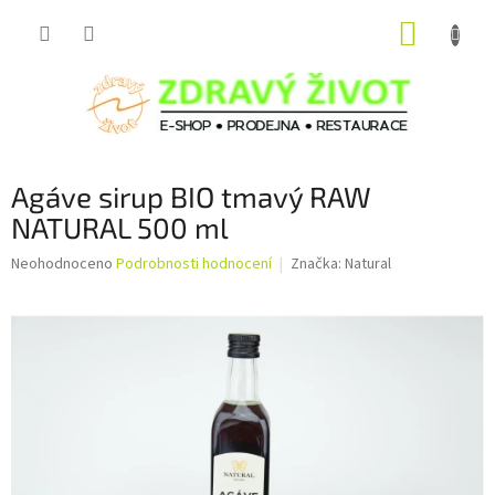
Přejít
NÁKUP
na
obsah
KOŠÍK
Agáve sirup BIO tmavý RAW
NATURAL 500 ml
Průměrné
Neohodnoceno
Podrobnosti hodnocení
Značka:
Natural
hodnocení
produktu
je
0,0
z
5
hvězdiček.