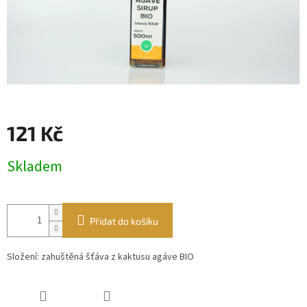
121 Kč
Měrná
Skladem
cena:
Přidat do košíku
Složení: zahuštěná šťáva z kaktusu agáve BIO