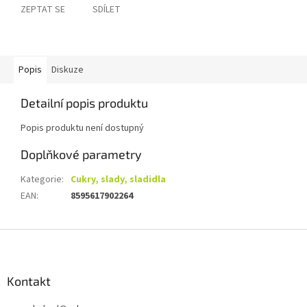
ZEPTAT SE
SDÍLET
Popis
Diskuze
Detailní popis produktu
Popis produktu není dostupný
Doplňkové parametry
Kategorie
:
Cukry, slady, sladidla
EAN
:
8595617902264
Z
á
p
a
Kontakt
t