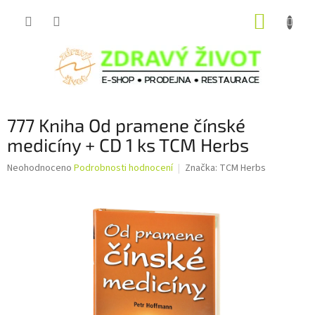
Přejít
NÁKUP
na
obsah
KOŠÍK
777 Kniha Od pramene čínské
medicíny + CD 1 ks TCM Herbs
Průměrné
Neohodnoceno
Podrobnosti hodnocení
Značka:
TCM Herbs
hodnocení
produktu
je
0,0
z
5
hvězdiček.