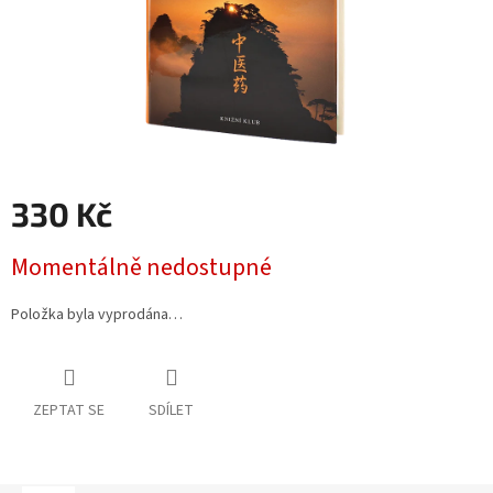
330 Kč
Měrná
Momentálně nedostupné
cena:
Položka byla vyprodána…
ZEPTAT SE
SDÍLET