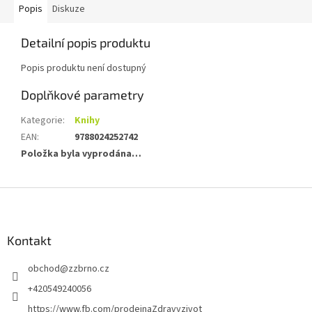
Popis
Diskuze
Detailní popis produktu
Popis produktu není dostupný
Doplňkové parametry
Kategorie
:
Knihy
EAN
:
9788024252742
Položka byla vyprodána…
Z
á
p
a
Kontakt
t
obchod
@
zzbrno.cz
í
+420549240056
https://www.fb.com/prodejnaZdravyzivot