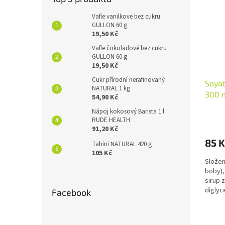
Vafle vanilkove bez cukru
GULLON 60 g
19,50 Kč
Vafle čokoladové bez cukru
GULLON 60 g
19,50 Kč
Cukr přírodní nerafinovaný
Soyat
NATURAL 1 kg
300 
54,90 Kč
Nápoj kokosový Barista 1 l
RUDE HEALTH
91,20 Kč
85 K
Tahini NATURAL 420 g
105 Kč
Složen
boby),
sirup 
diglyc
Facebook
(rostli