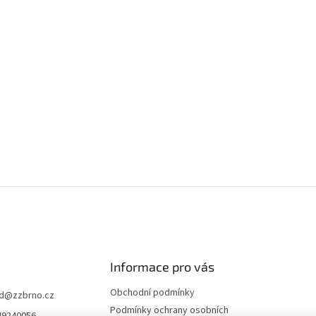
l
á
d
a
c
í
p
r
v
k
y
v
ý
p
i
s
u
Informace pro vás
Obchodní podmínky
d
@
zzbrno.cz
Podmínky ochrany osobních
49240056