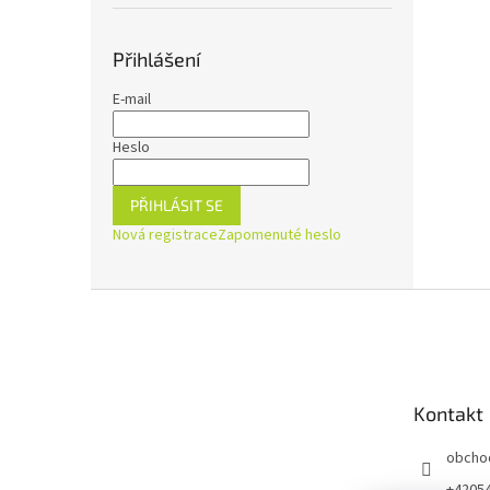
Přihlášení
E-mail
Heslo
PŘIHLÁSIT SE
Nová registrace
Zapomenuté heslo
Z
á
p
a
t
Kontakt
í
obcho
+4205