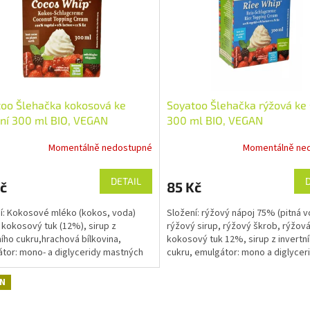
oo Šlehačka kokosová ke
Soyatoo Šlehačka rýžová ke 
ní 300 ml BIO, VEGAN
300 ml BIO, VEGAN
Momentálně nedostupné
Momentálně ne
DETAIL
č
85 Kč
í: Kokosové mléko (kokos, voda)
Složení: rýžový nápoj 75% (pitná v
 kokosový tuk (12%), sirup z
rýžový sirup, rýžový škrob, rýžov
ního cukru,hrachová bílkovina,
kokosový tuk 12%, sirup z invertn
tor: mono- a diglyceridy mastných
cukru, emulgátor: mono a diglycer
 (rostlinných),...
mastných kyselin...
N