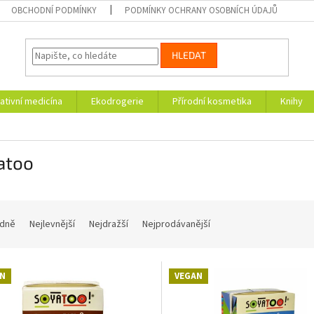
OBCHODNÍ PODMÍNKY
PODMÍNKY OCHRANY OSOBNÍCH ÚDAJŮ
HLEDAT
ativní medicína
Ekodrogerie
Přírodní kosmetika
Knihy
atoo
dně
Nejlevnější
Nejdražší
Nejprodávanější
N
VEGAN