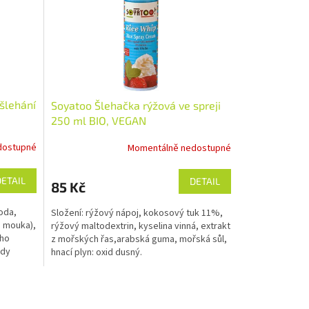
šlehání
Soyatoo Šlehačka rýžová ve spreji
250 ml BIO, VEGAN
dostupné
Momentálně nedostupné
DETAIL
DETAIL
85 Kč
oda,
Složení: rýžový nápoj, kokosový tuk 11%,
á mouka),
rýžový maltodextrin, kyselina vinná, extrakt
ího
z mořských řas,arabská guma, mořská sůl,
idy
hnací plyn: oxid dusný.