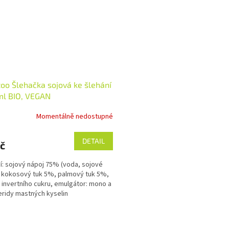
oo Šlehačka sojová ke šlehání
ml BIO, VEGAN
Momentálně nedostupné
DETAIL
č
í: sojový nápoj 75% (voda, sojové
 kokosový tuk 5%, palmový tuk 5%,
z invertního cukru, emulgátor: mono a
eridy mastných kyselin
nných),...
O
v