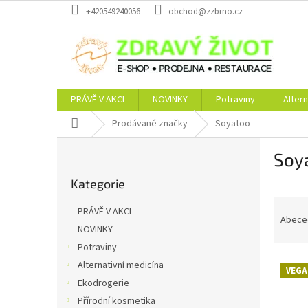
Přejít
+420549240056
obchod@zzbrno.cz
na
obsah
PRÁVĚ V AKCI
NOVINKY
Potraviny
Altern
Domů
Prodávané značky
Soyatoo
P
Soy
o
Přeskočit
s
Kategorie
kategorie
t
Ř
r
PRÁVĚ V AKCI
a
a
Abece
NOVINKY
z
n
Potraviny
e
n
V
n
í
Alternativní medicína
VEGA
ý
í
p
Ekodrogerie
p
p
a
Přírodní kosmetika