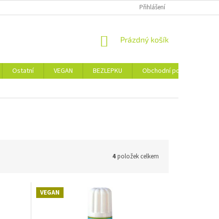
Přihlášení
NÁKUPNÍ
Prázdný košík
KOŠÍK
Ostatní
VEGAN
BEZLEPKU
Obchodní podmínky
4
položek celkem
VEGAN