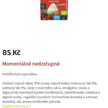
85 Kč
Měrná
Momentálně nedostupné
cena:
Položka byla vyprodána…
Složení: sojový nápoj 75% (voda, sojové boby), kokosový tuk 5%,
palmový tuk 5%, sirup z invertního cukru, emulgátor: mono a
diglyceridy mastných kyselin (rostlinných), zahušťovadlo: celulóza a
alginát sodný, regulátor kyselost: fosforečnan draselný a citronan
draselný, sůl, aroma rostlinného původu.
Detailní informace