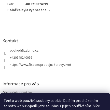
EAN
:
4019738074999
Položka byla vyprodána…
Z
á
p
a
Kontakt
t
obchod
@
zzbrno.cz
í
+420549240056
https://www.fb.com/prodejnaZdravyzivot
Informace pro vás
Obchodní podmínky
Podmínky ochrany osobních údajů
Tento web používá soubory cookie. Dalším procházením
tohoto webu vyjadřujete souhlas s jejich používáním.. Více