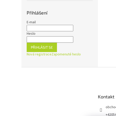
Přihlášení
E-mail
Heslo
PŘIHLÁSIT SE
Nová registrace
Zapomenuté heslo
Z
á
p
a
t
Kontakt
í
obcho
+4205