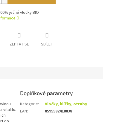
100% ječné vločky BIO
informace
ZEPTAT SE
SDÍLET
Doplňkové parametry
avinou.
Kategorie
:
Vločky, klíčky, otruby
 vitalitu.
EAN
:
8595582418838
nich
art do