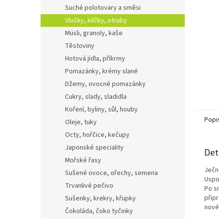
n
Suché polotovary a směsi
e
Vločky, klíčky, otruby
l
Müsli, granoly, kaše
Těstoviny
Hotová jídla, příkrmy
Pomazánky, krémy slané
Džemy, ovocné pomazánky
Cukry, slady, sladidla
Koření, byliny, sůl, houby
Popi
Oleje, tuky
Octy, hořčice, kečupy
Japonské speciality
Det
Mořské řasy
Ječné
Sušené ovoce, ořechy, semena
Uspok
Trvanlivé pečivo
Po sn
připr
Sušenky, krekry, křupky
nové
Čokoláda, čoko tyčinky