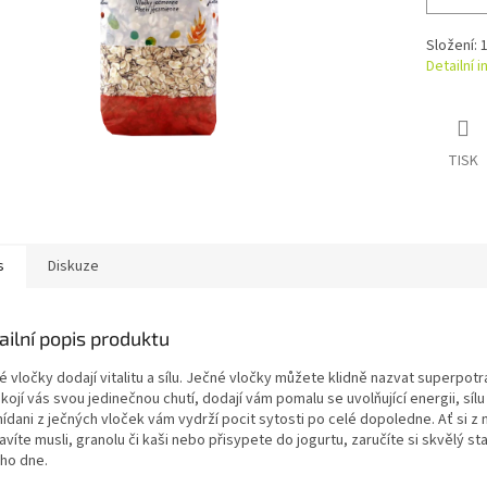
Složení: 
Detailní 
TISK
s
Diskuze
ailní popis produktu
 vločky dodají vitalitu a sílu. Ječné vločky můžete klidně nazvat superpotr
ojí vás svou jedinečnou chutí, dodají vám pomalu se uvolňující energii, sílu a
ídani z ječných vloček vám vydrží pocit sytosti po celé dopoledne. Ať si z 
avíte musli, granolu či kaši nebo přisypete do jogurtu, zaručíte si skvělý st
ho dne.