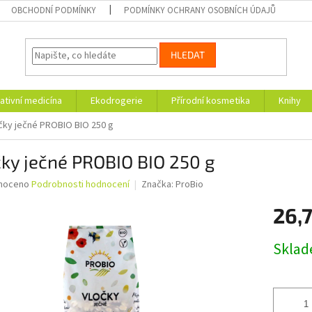
OBCHODNÍ PODMÍNKY
PODMÍNKY OCHRANY OSOBNÍCH ÚDAJŮ
HLEDAT
ativní medicína
Ekodrogerie
Přírodní kosmetika
Knihy
čky ječné PROBIO BIO 250 g
ky ječné PROBIO BIO 250 g
né
noceno
Podrobnosti hodnocení
Značka:
ProBio
ní
26,
u
Měrná
Skla
cena:
ek.