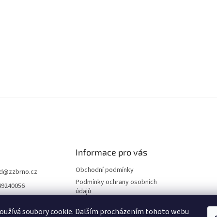
Informace pro vás
Obchodní podmínky
d
@
zzbrno.cz
Podmínky ochrany osobních
49240056
údajů
//www.fb.com/prod
ravyzivot
oužívá soubory cookie. Dalším procházením tohoto webu