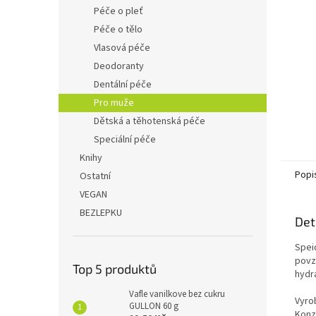
n
Péče o pleť
e
Péče o tělo
l
Vlasová péče
Deodoranty
Dentální péče
Pro muže
Dětská a těhotenská péče
Speciální péče
Knihy
Popi
Ostatní
VEGAN
BEZLEPKU
Det
Spei
povzb
Top 5 produktů
hydra
Vafle vanilkove bez cukru
Vyrob
GULLON 60 g
Konz