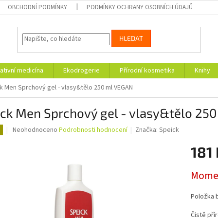
OBCHODNÍ PODMÍNKY
PODMÍNKY OCHRANY OSOBNÍCH ÚDAJŮ
HLEDAT
ativní medicína
Ekodrogerie
Přírodní kosmetika
Knihy
k Men Sprchový gel - vlasy&tělo 250 ml VEGAN
ick Men Sprchový gel - vlasy&tělo 25
Průměrné
Neohodnoceno
Podrobnosti hodnocení
Značka:
Speick
hodnocení
produktu
181 
je
0,0
Měrná
Momen
z
cena:
5
hvězdiček.
Položka 
Čistě pří