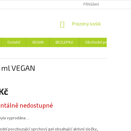
Přihlášení
NÁKUPNÍ
Prázdný košík
KOŠÍK
Ostatní
VEGAN
BEZLEPKU
Obchodní podmínky
0 ml VEGAN
Kč
tálně nedostupné
byla vyprodána…
rodní povzbuzující sprchový gel obsahující aktivní složky,