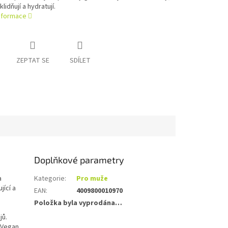
klidňují a hydratují.
informace
ZEPTAT SE
SDÍLET
Doplňkové parametry
a
Kategorie
:
Pro muže
jící a
EAN
:
4009800010970
Položka byla vyprodána…
jů.
 Vegan