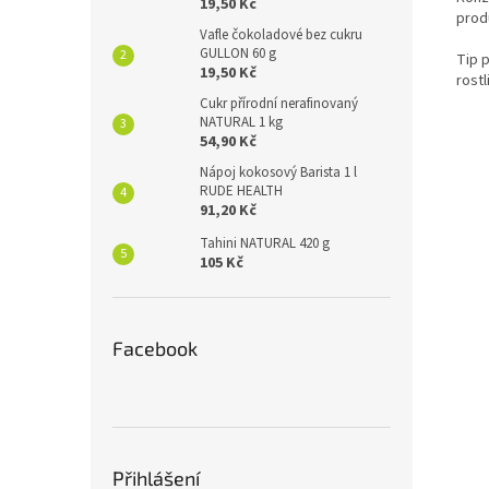
19,50 Kč
prod
Vafle čokoladové bez cukru
GULLON 60 g
Tip p
19,50 Kč
rost
Cukr přírodní nerafinovaný
NATURAL 1 kg
54,90 Kč
Nápoj kokosový Barista 1 l
RUDE HEALTH
91,20 Kč
Tahini NATURAL 420 g
105 Kč
Facebook
Přihlášení