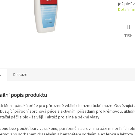
jež pleť z
Detailní 
TISK
s
Diskuze
ailní popis produktu
ck Men - pánská péče pro přirozeně vitální charizmatické muže. Osvěžující 
uzující přírodní sprchová péče s aktivními přísadami pro krémovou, uklidňu
tační péči s bio - šalvějí. Taktéž pro silné a pěkné vlasy.
eno bez použití barviv, silikonu, parabenů a surovin na bázi minerálních ole
ervováno sorbanem draselným a benzoátem sodným. Bez lepku a laktózy.