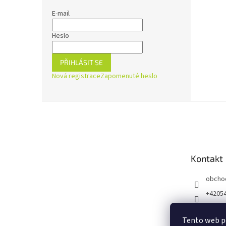
E-mail
Heslo
PŘIHLÁSIT SE
Nová registrace
Zapomenuté heslo
Z
á
p
a
t
Kontakt
í
obcho
+4205
https:
ejnaZd
Tento web p