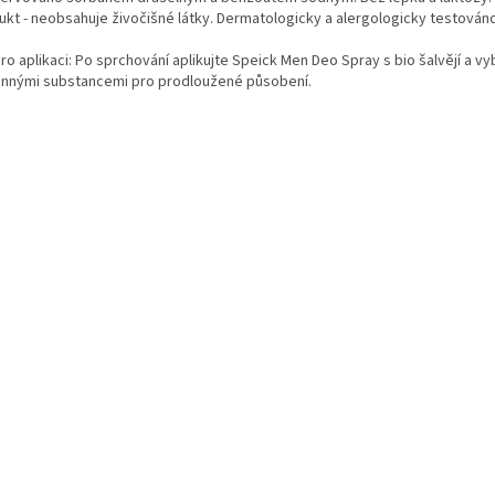
ukt - neobsahuje živočišné látky. Dermatologicky a alergologicky testováno
ro aplikaci: Po sprchování aplikujte Speick Men Deo Spray s bio šalvějí a v
linnými substancemi pro prodloužené působení.