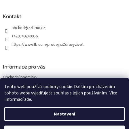
á
p
a
Kontakt
t
obchod
@
zzbrno.cz
í
+420549240056
https://www.fb.com/prodejnaZdravyzivot
Informace pro vás
Obchodní podmínky
Podmínky ochrany osobních údajů
Tento web používá soubory cookie. Dalším procházením
tohoto webu vyjadřujete souhlas s jejich používáním.. Více
informací
zde
.
Vytvořil Shoptet
Nastavení
Copyright 2026
E-shop Zdravý život
. Všechna práva vyhrazena.