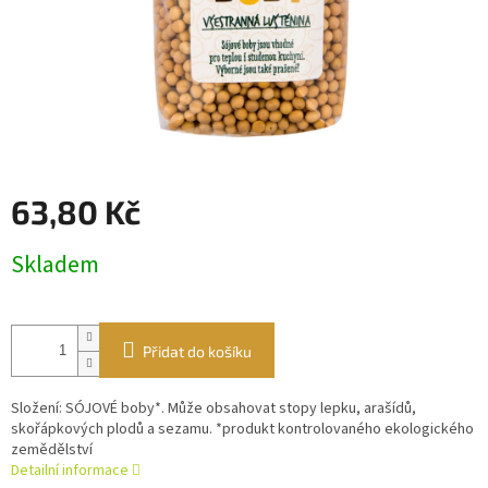
63,80 Kč
Měrná
Skladem
cena:
Přidat do košíku
Složení: SÓJOVÉ boby*. Může obsahovat stopy lepku, arašídů,
skořápkových plodů a sezamu. *produkt kontrolovaného ekologického
zemědělství
Detailní informace