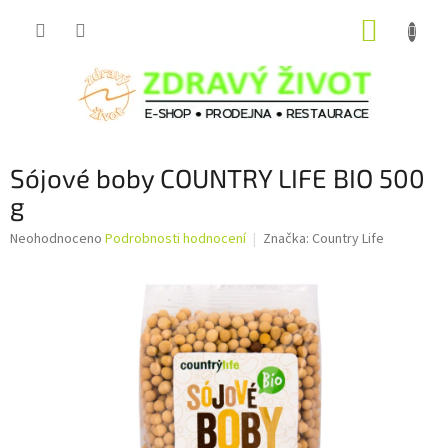
Přejít
NÁKUP
na
obsah
KOŠÍK
Sójové boby COUNTRY LIFE BIO 500
g
Průměrné
Neohodnoceno
Podrobnosti hodnocení
Značka:
Country Life
hodnocení
produktu
je
0,0
z
5
hvězdiček.