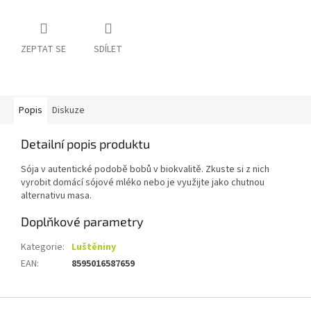
ZEPTAT SE
SDÍLET
Popis
Diskuze
Detailní popis produktu
Sója v autentické podobě bobů v biokvalitě. Zkuste si z nich
vyrobit domácí sójové mléko nebo je využijte jako chutnou
alternativu masa.
Doplňkové parametry
Kategorie
:
Luštěniny
EAN
:
8595016587659
Z