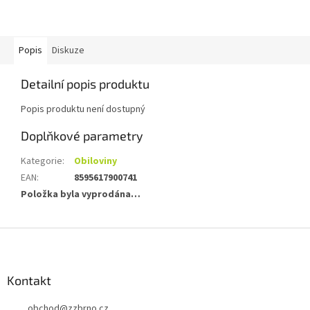
Popis
Diskuze
Detailní popis produktu
Popis produktu není dostupný
Doplňkové parametry
Kategorie
:
Obiloviny
EAN
:
8595617900741
Položka byla vyprodána…
Z
á
p
a
Kontakt
t
obchod
@
zzbrno.cz