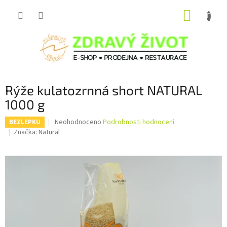
Přejít
NÁKUP
na
obsah
KOŠÍK
Rýže kulatozrnná short NATURAL
1000 g
Průměrné
Neohodnoceno
Podrobnosti hodnocení
BEZLEPKU
hodnocení
Značka:
Natural
produktu
je
0,0
z
5
hvězdiček.