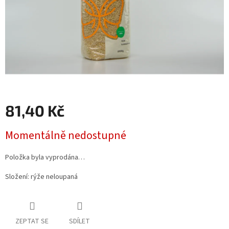
81,40 Kč
Měrná
Momentálně nedostupné
cena:
Položka byla vyprodána…
Složení: rýže neloupaná
ZEPTAT SE
SDÍLET