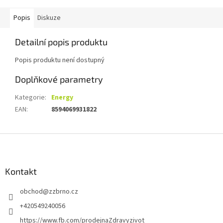
Popis
Diskuze
Detailní popis produktu
Popis produktu není dostupný
Doplňkové parametry
Kategorie
:
Energy
EAN
:
8594069931822
Z
á
p
a
Kontakt
t
obchod
@
zzbrno.cz
í
+420549240056
https://www.fb.com/prodejnaZdravyzivot