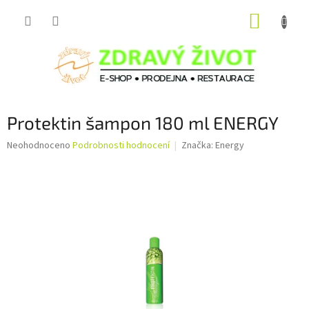
Přejít
NÁKUP
na
obsah
KOŠÍK
Protektin šampon 180 ml ENERGY
Průměrné
Neohodnoceno
Podrobnosti hodnocení
Značka:
Energy
hodnocení
produktu
je
0,0
z
5
hvězdiček.