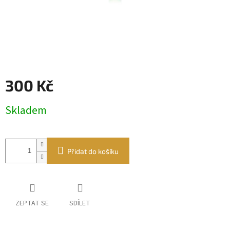
300 Kč
Měrná
Skladem
cena:
Přidat do košíku
ZEPTAT SE
SDÍLET