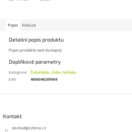
Popis
Diskuze
Detailní popis produktu
Popis produktu není dostupný
Doplňkové parametry
Kategorie
:
Čokoláda, čoko tyčinky
EAN
:
4006040209904
Z
á
p
a
Kontakt
t
obchod
@
zzbrno.cz
í