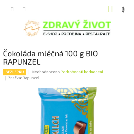
Přejít
NÁKUP
na
obsah
KOŠÍK
Čokoláda mléčná 100 g BIO
RAPUNZEL
Průměrné
Neohodnoceno
Podrobnosti hodnocení
BEZLEPKU
hodnocení
Značka:
Rapunzel
produktu
je
0,0
z
5
hvězdiček.