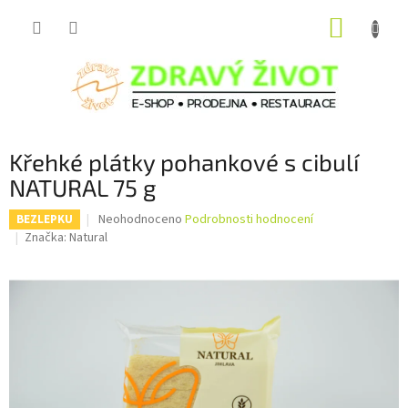
Přejít
NÁKUP
na
obsah
KOŠÍK
Křehké plátky pohankové s cibulí
NATURAL 75 g
Průměrné
Neohodnoceno
Podrobnosti hodnocení
BEZLEPKU
hodnocení
Značka:
Natural
produktu
je
0,0
z
5
hvězdiček.