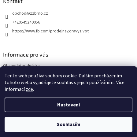
a
Kontakt
t
obchod
@
zzbrno.cz
í
+420549240056
https://www.fb.com/prodejnaZdravyzivot
Informace pro vás
Obchodní podmínky
Podmínky ochrany osobních údajů
Tento web používá soubory cookie. Dalším procházením
tohoto webu vyjadřujete souhlas s jejich používáním.. Více
informací
zde
.
Vytvořil Shoptet
Nastavení
Copyright 2026
E-shop Zdravý život
. Všechna práva vyhrazena.
Souhlasím
NajduZboží.cz