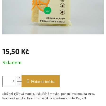
15,50 Kč
Měrná
Skladem
cena:
Přidat do košíku
Složení: rýžová mouka, kukuřičná mouka, pohanková mouka 19%,
hrachová mouka, bramborový škrob, sušená cibule 2%, sůl.