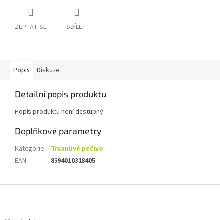
ZEPTAT SE
SDÍLET
Popis
Diskuze
Detailní popis produktu
Popis produktu není dostupný
Doplňkové parametry
Kategorie
:
Trvanlivé pečivo
EAN
:
8594010318405
Z
á
p