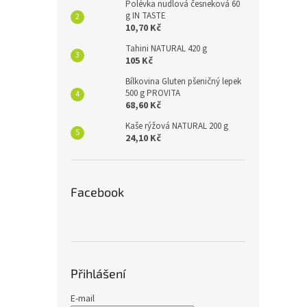
Polévka nudlová česneková 60
g IN TASTE
10,70 Kč
Tahini NATURAL 420 g
105 Kč
Bílkovina Gluten pšeničný lepek
500 g PROVITA
68,60 Kč
Kaše rýžová NATURAL 200 g
24,10 Kč
Facebook
Přihlášení
E-mail