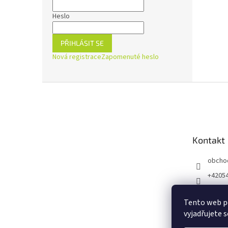
Heslo
PŘIHLÁSIT SE
Nová registrace
Zapomenuté heslo
Z
á
p
a
t
Kontakt
í
obcho
+4205
https:
ejnaZd
Tento web p
vyjadřujete s