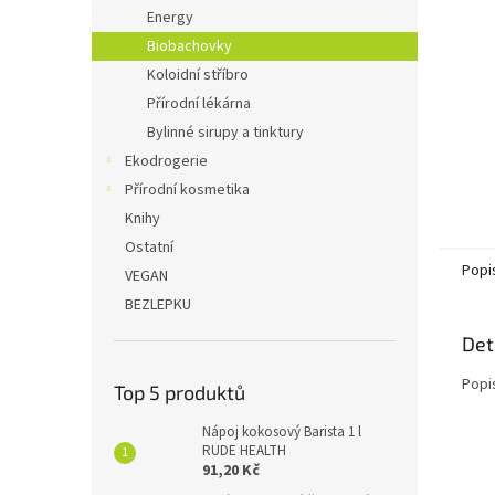
n
Energy
e
Biobachovky
l
Koloidní stříbro
Přírodní lékárna
Bylinné sirupy a tinktury
Ekodrogerie
Přírodní kosmetika
Knihy
Ostatní
Popi
VEGAN
BEZLEPKU
Det
Popi
Top 5 produktů
Nápoj kokosový Barista 1 l
RUDE HEALTH
91,20 Kč