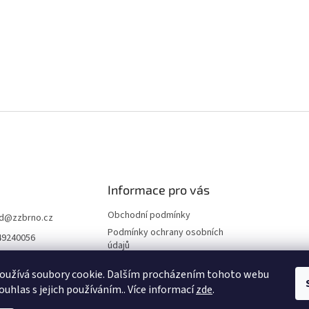
Informace pro vás
Obchodní podmínky
d
@
zzbrno.cz
Podmínky ochrany osobních
49240056
údajů
//www.fb.com/prod
ravyzivot
oužívá soubory cookie. Dalším procházením tohoto webu
ouhlas s jejich používáním.. Více informací
zde
.