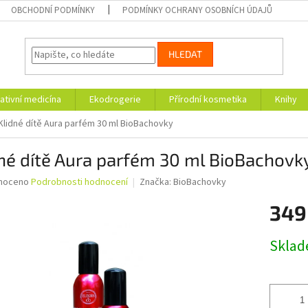
OBCHODNÍ PODMÍNKY
PODMÍNKY OCHRANY OSOBNÍCH ÚDAJŮ
HLEDAT
ativní medicína
Ekodrogerie
Přírodní kosmetika
Knihy
Klidné dítě Aura parfém 30 ml BioBachovky
né dítě Aura parfém 30 ml BioBachovk
né
noceno
Podrobnosti hodnocení
Značka:
BioBachovky
ní
349
u
Měrná
Skla
cena:
ek.