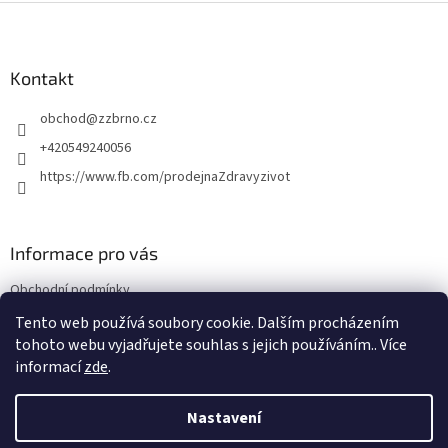
Z
á
p
a
Kontakt
t
obchod
@
zzbrno.cz
í
+420549240056
https://www.fb.com/prodejnaZdravyzivot
Informace pro vás
Obchodní podmínky
Podmínky ochrany osobních údajů
Tento web používá soubory cookie. Dalším procházením
tohoto webu vyjadřujete souhlas s jejich používáním.. Více
informací
zde
.
Vytvořil Shoptet
Nastavení