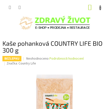
Přejít
NÁKUP
na
obsah
KOŠÍK
Kaše pohanková COUNTRY LIFE BIO
300 g
Průměrné
Neohodnoceno
Podrobnosti hodnocení
BEZLEPKU
hodnocení
Značka:
Country Life
produktu
je
0,0
z
5
hvězdiček.