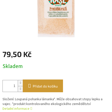
79,50 Kč
Měrná
Skladem
cena:
Přidat do košíku
Složení: Loupaná pohanka lámanka*. Může obsahovat stopy lepku a
vajec. *produkt kontrolovaného ekologického zemědělství
Detailní informace