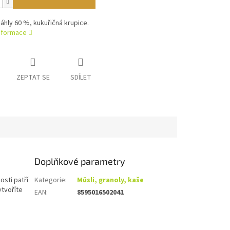
Jáhly 60 %, kukuřičná krupice.
informace
ZEPTAT SE
SDÍLET
Doplňkové parametry
osti patří
Kategorie
:
Müsli, granoly, kaše
ytvoříte
EAN
:
8595016502041