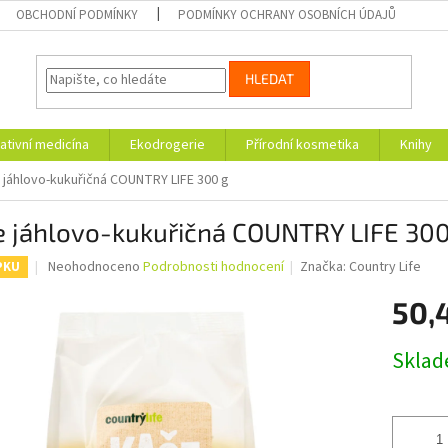
OBCHODNÍ PODMÍNKY
PODMÍNKY OCHRANY OSOBNÍCH ÚDAJŮ
HLEDAT
ativní medicína
Ekodrogerie
Přírodní kosmetika
Knihy
 jáhlovo-kukuřičná COUNTRY LIFE 300 g
e jáhlovo-kukuřičná COUNTRY LIFE 300
Průměrné
Neohodnoceno
Podrobnosti hodnocení
Značka:
Country Life
PKU
hodnocení
produktu
50,
je
0,0
Měrná
Skla
z
cena:
5
hvězdiček.