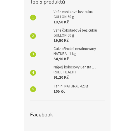
Top 5 produktů
Vafle vanilkove bez cukru
GULLON 60 g
19,50 Kč
Vafle čokoladové bez cukru
GULLON 60 g
19,50 Kč
Cukr přírodní nerafinovaný
NATURAL 1 kg
54,90 Kč
Nápoj kokosový Barista 1 l
RUDE HEALTH
91,20 Kč
Tahini NATURAL 420 g
105 Kč
Facebook