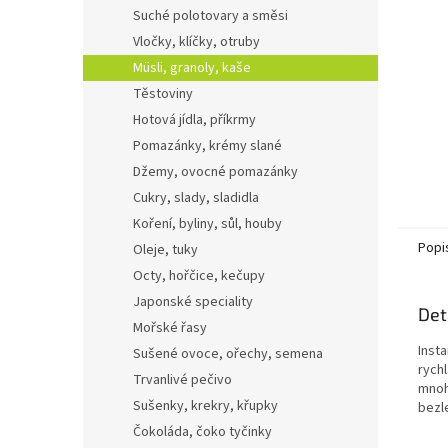
n
Suché polotovary a směsi
e
Vločky, klíčky, otruby
l
Müsli, granoly, kaše
Těstoviny
Hotová jídla, příkrmy
Pomazánky, krémy slané
Džemy, ovocné pomazánky
Cukry, slady, sladidla
Koření, byliny, sůl, houby
Popi
Oleje, tuky
Octy, hořčice, kečupy
Japonské speciality
Det
Mořské řasy
Insta
Sušené ovoce, ořechy, semena
rychl
Trvanlivé pečivo
mnoh
Sušenky, krekry, křupky
bezl
Čokoláda, čoko tyčinky