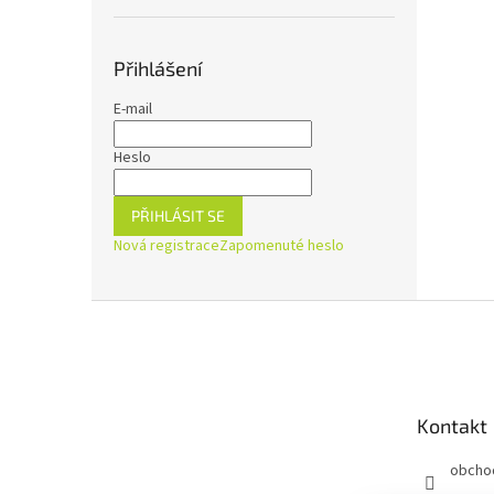
Přihlášení
E-mail
Heslo
PŘIHLÁSIT SE
Nová registrace
Zapomenuté heslo
Z
á
p
a
t
Kontakt
í
obcho