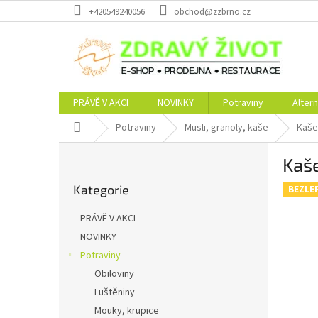
Přejít
+420549240056
obchod@zzbrno.cz
na
obsah
PRÁVĚ V AKCI
NOVINKY
Potraviny
Altern
Domů
Potraviny
Müsli, granoly, kaše
Kaše
P
Kaš
o
Přeskočit
s
Kategorie
kategorie
BEZLE
t
r
PRÁVĚ V AKCI
a
NOVINKY
n
Potraviny
n
í
Obiloviny
p
Luštěniny
a
Mouky, krupice