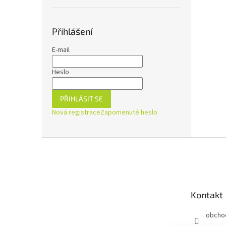
Přihlášení
E-mail
Heslo
PŘIHLÁSIT SE
Nová registrace
Zapomenuté heslo
Z
á
p
a
t
Kontakt
í
obcho