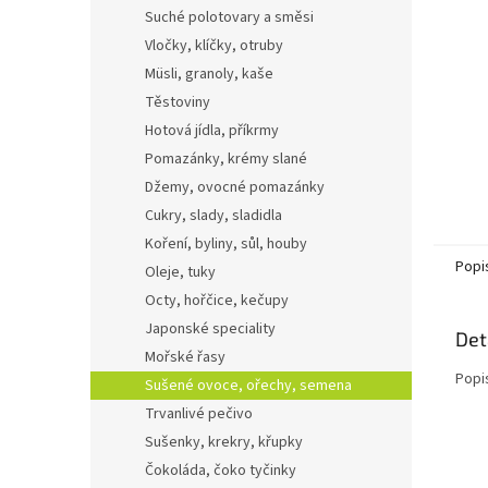
n
Suché polotovary a směsi
e
Vločky, klíčky, otruby
l
Müsli, granoly, kaše
Těstoviny
Hotová jídla, příkrmy
Pomazánky, krémy slané
Džemy, ovocné pomazánky
Cukry, slady, sladidla
Koření, byliny, sůl, houby
Popi
Oleje, tuky
Octy, hořčice, kečupy
Japonské speciality
Det
Mořské řasy
Popi
Sušené ovoce, ořechy, semena
Trvanlivé pečivo
Sušenky, krekry, křupky
Čokoláda, čoko tyčinky