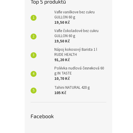
Top 5 produktů
Vafle vanilkove bez cukru
GULLON 60 g
19,50 Kč
Vafle čokoladové bez cukru
GULLON 60 g
19,50 Kč
Nápoj kokosový Barista 1 l
RUDE HEALTH
91,20 Kč
Polévka nudlová česneková 60
g IN TASTE
10,70 Kč
Tahini NATURAL 420 g
105 Kč
Facebook