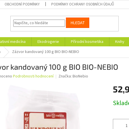
OBCHODNÍ PODMÍNKY
PODMÍNKY OCHRANY OSOBNÍCH ÚDAJŮ
HLEDAT
ativní medicína
Ekodrogerie
Přírodní kosmetika
Knihy
a
Zázvor kandovaný 100 g BIO BIO-NEBIO
vor kandovaný 100 g BIO BIO-NEBIO
né
noceno
Podrobnosti hodnocení
Značka:
BioNebio
ní
52,
u
Měrná
Skla
cena:
ek.