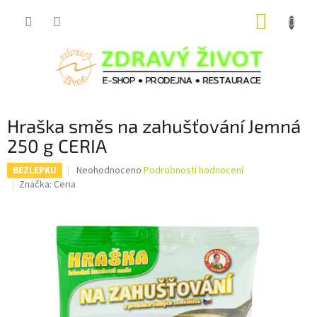
Přejít
NÁKUP
na
obsah
KOŠÍK
Hraška směs na zahušťování Jemná
250 g CERIA
Průměrné
Neohodnoceno
Podrobnosti hodnocení
BEZLEPKU
hodnocení
Značka:
Ceria
produktu
je
0,0
z
5
hvězdiček.