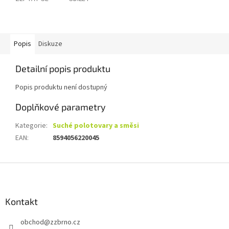
Popis
Diskuze
Detailní popis produktu
Popis produktu není dostupný
Doplňkové parametry
Kategorie
:
Suché polotovary a směsi
EAN
:
8594056220045
Z
á
p
a
Kontakt
t
obchod
@
zzbrno.cz
í