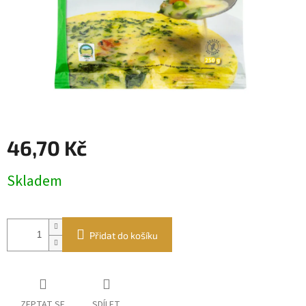
46,70 Kč
Měrná
Skladem
cena:
Přidat do košíku
ZEPTAT SE
SDÍLET