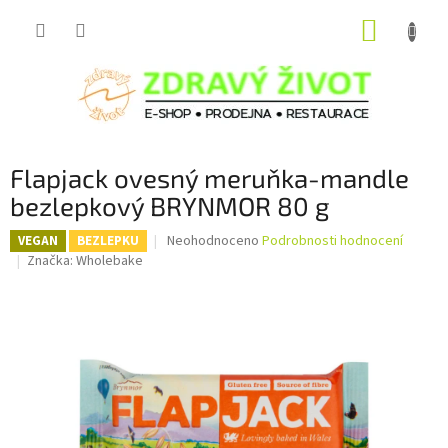
Přejít
NÁKUP
na
obsah
KOŠÍK
Flapjack ovesný meruňka-mandle
bezlepkový BRYNMOR 80 g
Průměrné
Neohodnoceno
Podrobnosti hodnocení
VEGAN
BEZLEPKU
hodnocení
Značka:
Wholebake
produktu
je
0,0
z
5
hvězdiček.