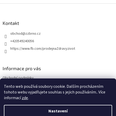
Z
á
p
a
Kontakt
t
obchod
@
zzbrno.cz
í
+420549240056
https://www.fb.com/prodejnaZdravyzivot
Informace pro vás
Obchodní podmínky
Podmínky ochrany osobních údajů
Tento web používá soubory cookie. Dalším procházením
tohoto webu vyjadřujete souhlas s jejich používáním.. Více
informací
zde
.
Vytvořil Shoptet
Nastavení