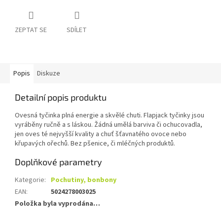
ZEPTAT SE
SDÍLET
Popis
Diskuze
Detailní popis produktu
Ovesná tyčinka plná energie a skvělé chuti. Flapjack tyčinky jsou
vyráběny ručně a s láskou. Žádná umělá barviva či ochucovadla,
jen oves té nejvyšší kvality a chuť šťavnatého ovoce nebo
křupavých ořechů. Bez pšenice, či mléčných produktů.
Doplňkové parametry
Kategorie
:
Pochutiny, bonbony
EAN
:
5024278003025
Položka byla vyprodána…