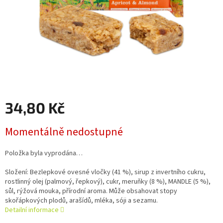
34,80 Kč
Měrná
Momentálně nedostupné
cena:
Položka byla vyprodána…
Složení: Bezlepkové ovesné vločky (41 %), sirup z invertního cukru,
rostlinný olej (palmový, řepkový), cukr, meruňky (8 %), MANDLE (5 %),
sůl, rýžová mouka, přírodní aroma. Může obsahovat stopy
skořápkových plodů, arašídů, mléka, sóji a sezamu.
Detailní informace