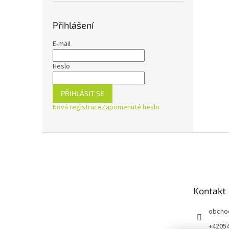
Přihlášení
E-mail
Heslo
PŘIHLÁSIT SE
Nová registrace
Zapomenuté heslo
Z
á
p
a
t
Kontakt
í
obcho
+4205