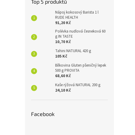
Top 5 produktů
Nápoj kokosový Barista 1 l
RUDE HEALTH
91,20 Kč
Polévka nudlová česneková 60
g IN TASTE
10,70 Kč
Tahini NATURAL 420 g
105 Kč
Bílkovina Gluten pšeničný lepek
500 g PROVITA
68,60 Kč
Kaše rýžová NATURAL 200 g
24,10 Kč
Facebook