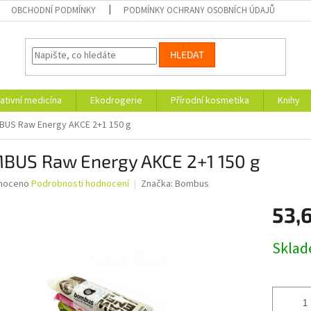
OBCHODNÍ PODMÍNKY
PODMÍNKY OCHRANY OSOBNÍCH ÚDAJŮ
HLEDAT
ativní medicína
Ekodrogerie
Přírodní kosmetika
Knihy
US Raw Energy AKCE 2+1 150 g
BUS Raw Energy AKCE 2+1 150 g
né
noceno
Podrobnosti hodnocení
Značka:
Bombus
ní
53,
u
Měrná
Skla
cena:
ek.