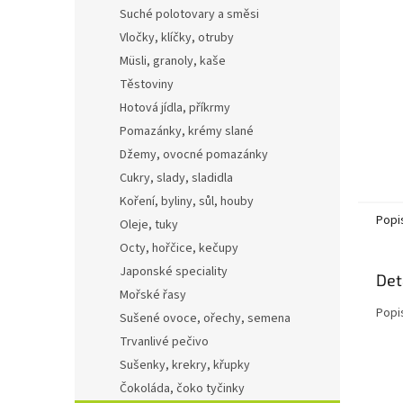
n
Suché polotovary a směsi
e
Vločky, klíčky, otruby
l
Müsli, granoly, kaše
Těstoviny
Hotová jídla, příkrmy
Pomazánky, krémy slané
Džemy, ovocné pomazánky
Cukry, slady, sladidla
Koření, byliny, sůl, houby
Popi
Oleje, tuky
Octy, hořčice, kečupy
Japonské speciality
Det
Mořské řasy
Popi
Sušené ovoce, ořechy, semena
Trvanlivé pečivo
Sušenky, krekry, křupky
Čokoláda, čoko tyčinky