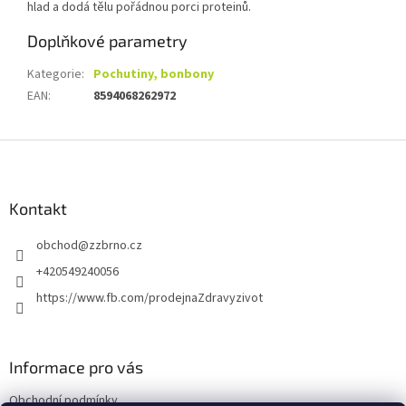
hlad a dodá tělu pořádnou porci proteinů.
Doplňkové parametry
Kategorie
:
Pochutiny, bonbony
EAN
:
8594068262972
Z
á
p
a
Kontakt
t
obchod
@
zzbrno.cz
í
+420549240056
https://www.fb.com/prodejnaZdravyzivot
Informace pro vás
Obchodní podmínky