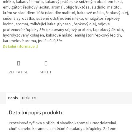
mléko, kakaová hmota, kakaový prášek se sníženým obsahem tuku,
emulgátor: řepkový lecitin, aroma), oligofruktóza, sladidlo: maltitol,
krém se sladidlem 10% (sladidlo: maltitol, kakaové máslo, řepkový olej,
sušená syrovátka, sušené odstředěné mléko, emulgátor: řepkový
lecitin, aroma), zvlhčující látka: glycerol, řepkový olej, sójové
proteinové křupínky 3% (izolovaný sójový protein, tapiokový škrob),
hydrolyzovaný kolagen, kakaové máslo, emulgátor: řepkový lecitin,
karamelové aroma, jedlá sůl 0,5%.
Detailní informace
ZEPTAT SE
SDÍLET
Popis
Diskuze
Detailní popis produktu
Proteinová tyčinka s příchutí slaného karamelu. Neodolatelná
chuť slaného karamelu a mléčné čokolády s křupínky. Zažene