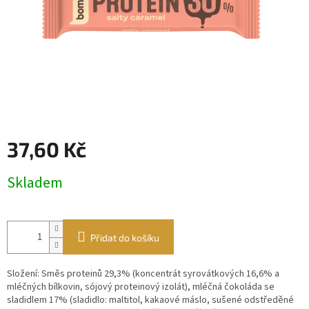
37,60 Kč
Měrná
Skladem
cena:
Přidat do košíku
Složení: Směs proteinů 29,3% (koncentrát syrovátkových 16,6% a
mléčných bílkovin, sójový proteinový izolát), mléčná čokoláda se
sladidlem 17% (sladidlo: maltitol, kakaové máslo, sušené odstředěné