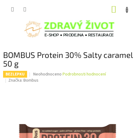
Přejít
NÁKUP
na
obsah
KOŠÍK
BOMBUS Protein 30% Salty caramel
50 g
Průměrné
Neohodnoceno
Podrobnosti hodnocení
BEZLEPKU
hodnocení
Značka:
Bombus
produktu
je
0,0
z
5
hvězdiček.