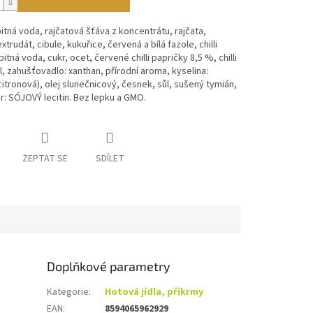
pitná voda, rajčatová šťáva z koncentrátu, rajčata,
trudát, cibule, kukuřice, červená a bílá fazole, chilli
itná voda, cukr, ocet, červené chilli papričky 8,5 %, chilli
l, zahušťovadlo: xanthan, přírodní aroma, kyselina:
citronová), olej slunečnicový, česnek, sůl, sušený tymián,
: SÓJOVÝ lecitin. Bez lepku a GMO.
ZEPTAT SE
SDÍLET
Doplňkové parametry
Kategorie
:
Hotová jídla, příkrmy
EAN
:
8594065962929