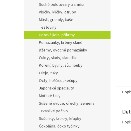
n
Suché polotovary a směsi
e
Vločky, klíčky, otruby
l
Müsli, granoly, kaše
Těstoviny
Hotová jídla, příkrmy
Pomazánky, krémy slané
Džemy, ovocné pomazánky
Cukry, slady, sladidla
Koření, byliny, sůl, houby
Oleje, tuky
Octy, hořčice, kečupy
Japonské speciality
Popi
Mořské řasy
Sušené ovoce, ořechy, semena
Trvanlivé pečivo
Det
Sušenky, krekry, křupky
Popi
Čokoláda, čoko tyčinky