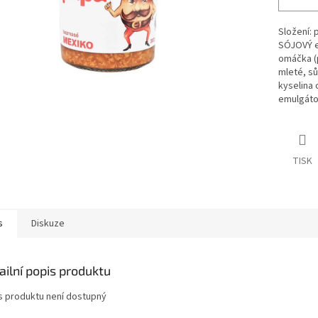
Složení: 
SÓJOVÝ ex
omáčka (p
mleté, sů
kyselina 
emulgátor
TISK
s
Diskuze
ailní popis produktu
s produktu není dostupný