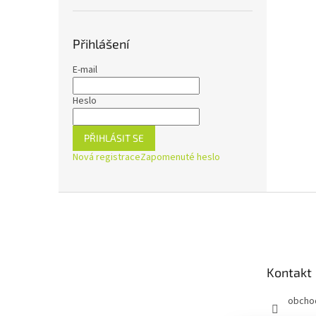
Přihlášení
E-mail
Heslo
PŘIHLÁSIT SE
Nová registrace
Zapomenuté heslo
Z
á
p
a
t
Kontakt
í
obcho