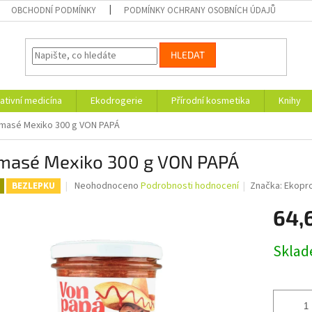
OBCHODNÍ PODMÍNKY
PODMÍNKY OCHRANY OSOBNÍCH ÚDAJŮ
HLEDAT
ativní medicína
Ekodrogerie
Přírodní kosmetika
Knihy
masé Mexiko 300 g VON PAPÁ
masé Mexiko 300 g VON PAPÁ
Průměrné
Neohodnoceno
Podrobnosti hodnocení
Značka:
Ekopr
BEZLEPKU
hodnocení
produktu
64,
je
0,0
Měrná
Skla
z
cena:
5
hvězdiček.