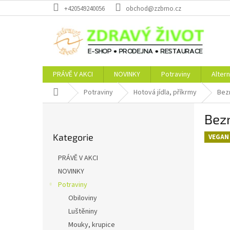
Přejít
+420549240056
obchod@zzbrno.cz
na
obsah
PRÁVĚ V AKCI
NOVINKY
Potraviny
Altern
Domů
Potraviny
Hotová jídla, příkrmy
Bez
P
Bez
o
Přeskočit
s
Kategorie
kategorie
VEGAN
t
r
PRÁVĚ V AKCI
a
NOVINKY
n
Potraviny
n
í
Obiloviny
p
Luštěniny
a
Mouky, krupice