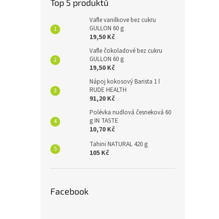
Top 5 produktů
Vafle vanilkove bez cukru
GULLON 60 g
19,50 Kč
Vafle čokoladové bez cukru
GULLON 60 g
19,50 Kč
Nápoj kokosový Barista 1 l
RUDE HEALTH
91,20 Kč
Polévka nudlová česneková 60
g IN TASTE
10,70 Kč
Tahini NATURAL 420 g
105 Kč
Facebook