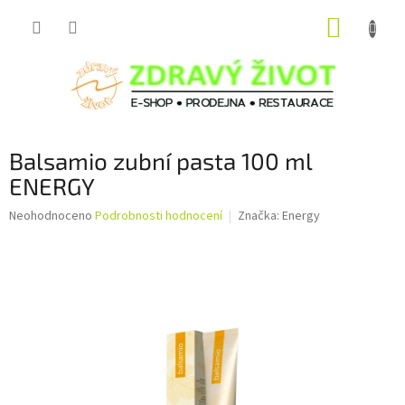
Přejít
NÁKUP
na
obsah
KOŠÍK
Balsamio zubní pasta 100 ml
ENERGY
Průměrné
Neohodnoceno
Podrobnosti hodnocení
Značka:
Energy
hodnocení
produktu
je
0,0
z
5
hvězdiček.