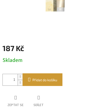
187 Kč
Měrná
Skladem
cena:
Přidat do košíku
ZEPTAT SE
SDÍLET