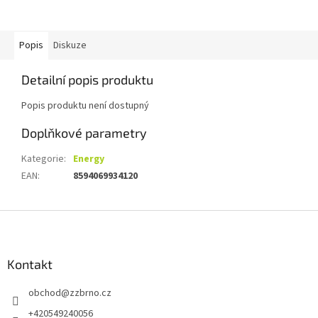
Popis
Diskuze
Detailní popis produktu
Popis produktu není dostupný
Doplňkové parametry
Kategorie
:
Energy
EAN
:
8594069934120
Z
á
p
a
Kontakt
t
obchod
@
zzbrno.cz
í
+420549240056