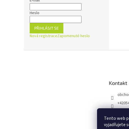
E-mail
Heslo
PŘIHLÁSIT SE
Nová registrace
Zapomenuté heslo
Z
á
p
a
t
Kontakt
í
obcho
+4205
https:
ejnaZd
Tento web p
vyjadřujete s