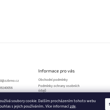
Informace pro vás
Obchodní podmínky
d
@
zzbrno.cz
Podmínky ochrany osobních
49240056
údajů
//www.fb.com/prod
ravyzivot
oužívá soubory cookie. Dalším procházením tohoto webu
ouhlas s jejich používáním.. Více informací
zde
.