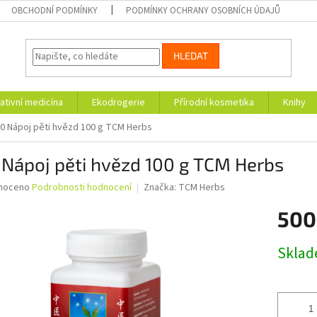
OBCHODNÍ PODMÍNKY
PODMÍNKY OCHRANY OSOBNÍCH ÚDAJŮ
HLEDAT
ativní medicína
Ekodrogerie
Přírodní kosmetika
Knihy
0 Nápoj pěti hvězd 100 g TCM Herbs
 Nápoj pěti hvězd 100 g TCM Herbs
né
noceno
Podrobnosti hodnocení
Značka:
TCM Herbs
ní
500
u
Měrná
Skla
cena:
ek.