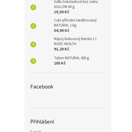
Vafle čokoladové bez cukru
GULLON 60 g
19,50 Kč
Cukr přírodní nerafinovaný
NATURAL 1 kg
54,90 Kč
Nápoj kokosový Barista 1 l
RUDE HEALTH
91,20 Kč
Tahini NATURAL 420 g
105 Kč
Facebook
Přihlášení