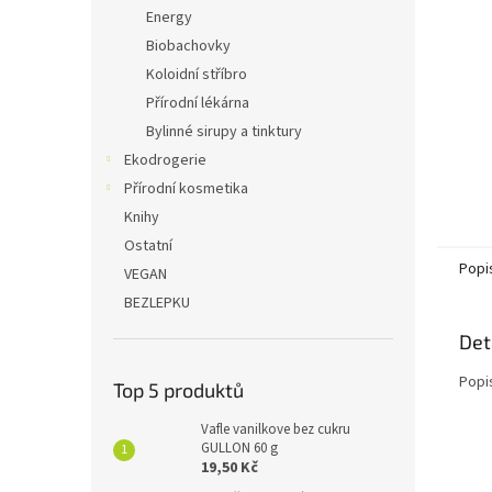
n
Energy
e
Biobachovky
l
Koloidní stříbro
Přírodní lékárna
Bylinné sirupy a tinktury
Ekodrogerie
Přírodní kosmetika
Knihy
Ostatní
Popi
VEGAN
BEZLEPKU
Det
Popi
Top 5 produktů
Vafle vanilkove bez cukru
GULLON 60 g
19,50 Kč