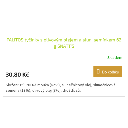
PALITOS tyčinky s olivovým olejem a slun. semínkem 62
g SNATT'S
Skladem
Do košíku
30,80 Kč
Složení: PŠENIČNÁ mouka (62%), slunečnicový olej, slunečnicová
semena (13%), olivový olej (3%), droždí, sůl.