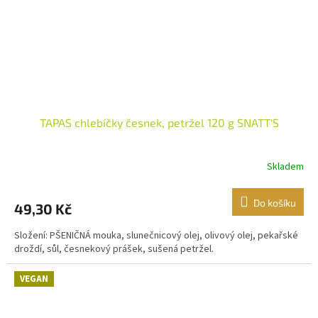
TAPAS chlebíčky česnek, petržel 120 g SNATT'S
Skladem
Do košíku
49,30 Kč
Složení: PŠENIČNÁ mouka, slunečnicový olej, olivový olej, pekařské
droždí, sůl, česnekový prášek, sušená petržel.
VEGAN