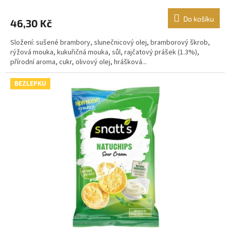
Do košíku
46,30 Kč
Složení: sušené brambory, slunečnicový olej, bramborový škrob,
rýžová mouka, kukuřičná mouka, sůl, rajčatový prášek (1.3%),
přírodní aroma, cukr, olivový olej, hrášková...
BEZLEPKU