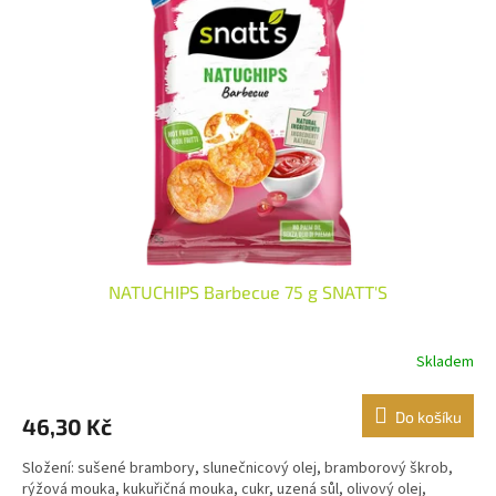
i
r
s
o
p
d
r
u
o
k
d
t
u
ů
k
t
ů
NATUCHIPS Barbecue 75 g SNATT'S
Skladem
Do košíku
46,30 Kč
Složení: sušené brambory, slunečnicový olej, bramborový škrob,
rýžová mouka, kukuřičná mouka, cukr, uzená sůl, olivový olej,