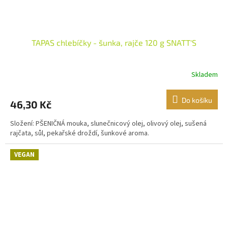
TAPAS chlebíčky - šunka, rajče 120 g SNATT'S
Skladem
Do košíku
46,30 Kč
Složení: PŠENIČNÁ mouka, slunečnicový olej, olivový olej, sušená
rajčata, sůl, pekařské droždí, šunkové aroma.
VEGAN