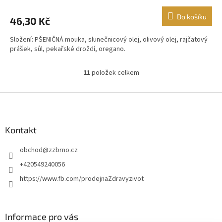
Do košíku
46,30 Kč
Složení: PŠENIČNÁ mouka, slunečnicový olej, olivový olej, rajčatový
prášek, sůl, pekařské droždí, oregano.
11
položek celkem
O
v
l
Z
á
á
d
p
a
a
Kontakt
c
t
í
obchod
@
zzbrno.cz
í
p
r
+420549240056
v
https://www.fb.com/prodejnaZdravyzivot
k
y
v
ý
Informace pro vás
p