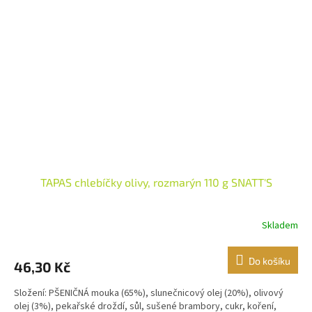
TAPAS chlebíčky olivy, rozmarýn 110 g SNATT'S
Skladem
Do košíku
46,30 Kč
Složení: PŠENIČNÁ mouka (65%), slunečnicový olej (20%), olivový
olej (3%), pekařské droždí, sůl, sušené brambory, cukr, koření,