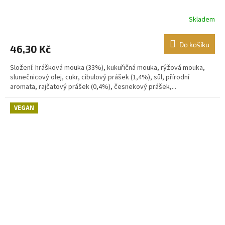
Skladem
Do košíku
46,30 Kč
Složení: hrášková mouka (33%), kukuřičná mouka, rýžová mouka,
slunečnicový olej, cukr, cibulový prášek (1,4%), sůl, přírodní
aromata, rajčatový prášek (0,4%), česnekový prášek,...
VEGAN