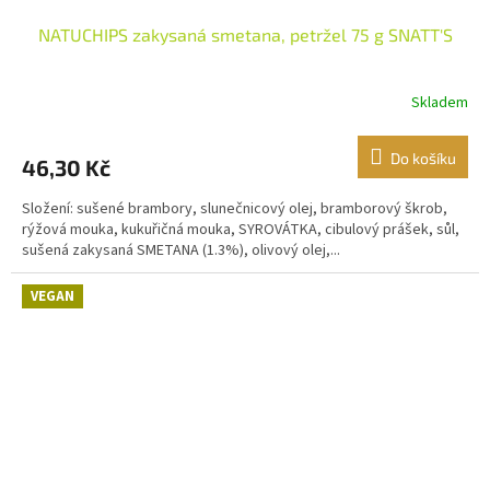
NATUCHIPS zakysaná smetana, petržel 75 g SNATT'S
Skladem
Do košíku
46,30 Kč
Složení: sušené brambory, slunečnicový olej, bramborový škrob,
rýžová mouka, kukuřičná mouka, SYROVÁTKA, cibulový prášek, sůl,
sušená zakysaná SMETANA (1.3%), olivový olej,...
VEGAN