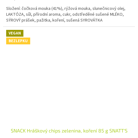
Složení: čočková mouka (41%), rýžová mouka, slunečnicový olej,
LAKTÓZA, sůl, přírodní aroma, cukr, odstředěné sušené MLÉKO,
SÝROVÝ prášek, pažitka, koření, sušená SYROVÁTKA
VEGAN
BEZLEPKU
SNACK Hráškový chips zelenina, koření 85 g SNATT'S