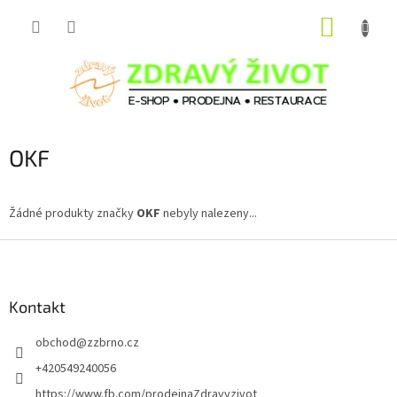
Přejít
NÁKUP
na
obsah
KOŠÍK
OKF
Žádné produkty značky
OKF
nebyly nalezeny...
Z
á
p
a
Kontakt
t
obchod
@
zzbrno.cz
í
+420549240056
https://www.fb.com/prodejnaZdravyzivot