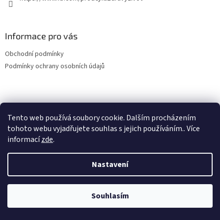
Informace pro vás
Obchodní podmínky
Podmínky ochrany osobních údajů
Vytvořil Shoptet
Tento web používá soubory cookie. Dalším procházením
tohoto webu vyjadřujete souhlas s jejich používáním.. Více
informací
zde
.
Copyright 2026
E-shop Zdravý život
. Všechna práva vyhrazena.
Nastavení
NajduZboží.cz
Souhlasím