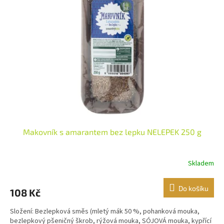
i
r
s
o
p
d
r
u
o
k
d
t
u
ů
k
t
ů
Makovník s amarantem bez lepku NELEPEK 250 g
Skladem
Do košíku
108 Kč
Složení: Bezlepková směs (mletý mák 50 %, pohanková mouka,
bezlepkový pšeničný škrob, rýžová mouka, SÓJOVÁ mouka, kypřící