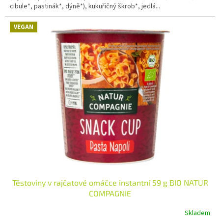
cibule*, pastinák*, dýně*), kukuřičný škrob*, jedlá...
VEGAN
Těstoviny v rajčatové omáčce instantní 59 g BIO NATUR
COMPAGNIE
Skladem