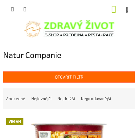
Přejít
NÁKUP
na
obsah
KOŠÍK
Natur Companie
OTEVŘÍT FILTR
Ř
a
Abecedně
Nejlevnější
Nejdražší
Nejprodávanější
z
e
V
n
VEGAN
ý
í
p
p