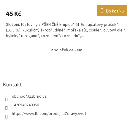
Do košíku
45 Kč
Složení: těstoviny z PŠENIČNÉ krupice* 61 %, rajčatový prášek*
(16,8 %), kukuřičný škrob*, dýně*, mořská sůl, cibule*, olivový olej*,
bylinky* (oregano*, rozmarýn*/ rozmarín*,...
2
položek celkem
O
v
l
Z
á
á
d
p
a
a
Kontakt
c
t
í
obchod
@
zzbrno.cz
í
p
r
+420549240056
v
https://www.fb.com/prodejnaZdravyzivot
k
y
v
ý