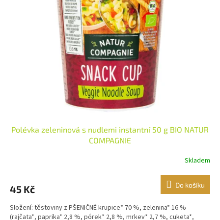
i
r
s
o
p
d
r
u
o
k
d
t
u
ů
k
t
ů
Polévka zeleninová s nudlemi instantní 50 g BIO NATUR
COMPAGNIE
Skladem
Do košíku
45 Kč
Složení: těstoviny z PŠENIČNÉ krupice* 70 %, zelenina* 16 %
(rajčata*, paprika* 2,8 %, pórek* 2,8 %, mrkev* 2,7 %, cuketa*,