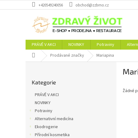
Přejít
+420549240056
obchod@zzbrno.cz
na
obsah
PRÁVĚ V AKCI
NOVINKY
Potraviny
Altern
Domů
Prodávané značky
Mariapina
P
Mar
o
Přeskočit
s
Kategorie
kategorie
t
Žádné p
r
PRÁVĚ V AKCI
a
NOVINKY
n
Potraviny
n
í
Alternativní medicína
p
Ekodrogerie
a
Přírodní kosmetika