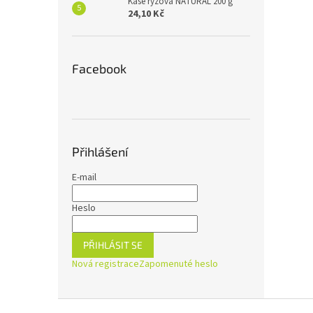
Kaše rýžová NATURAL 200 g
24,10 Kč
Facebook
Přihlášení
E-mail
Heslo
PŘIHLÁSIT SE
Nová registrace
Zapomenuté heslo
Z