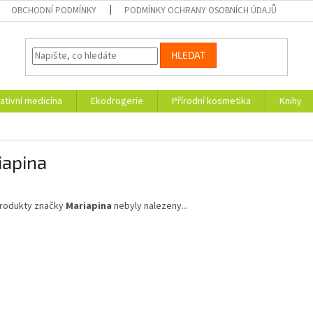
OBCHODNÍ PODMÍNKY
PODMÍNKY OCHRANY OSOBNÍCH ÚDAJŮ
HLEDAT
ativní medicína
Ekodrogerie
Přírodní kosmetika
Knihy
iapina
rodukty značky
Mariapina
nebyly nalezeny...