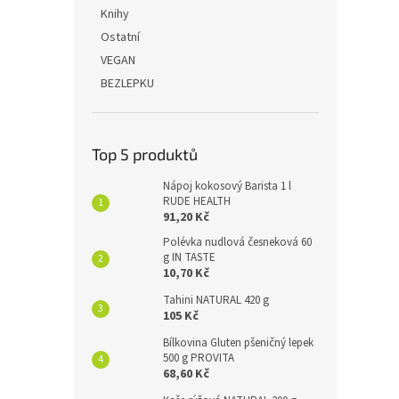
n
Knihy
e
Ostatní
l
VEGAN
BEZLEPKU
Top 5 produktů
Nápoj kokosový Barista 1 l
RUDE HEALTH
91,20 Kč
Polévka nudlová česneková 60
g IN TASTE
10,70 Kč
Tahini NATURAL 420 g
105 Kč
Bílkovina Gluten pšeničný lepek
500 g PROVITA
68,60 Kč