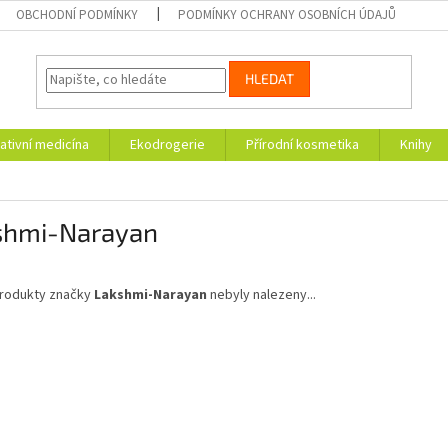
OBCHODNÍ PODMÍNKY
PODMÍNKY OCHRANY OSOBNÍCH ÚDAJŮ
HLEDAT
ativní medicína
Ekodrogerie
Přírodní kosmetika
Knihy
shmi-Narayan
rodukty značky
Lakshmi-Narayan
nebyly nalezeny...