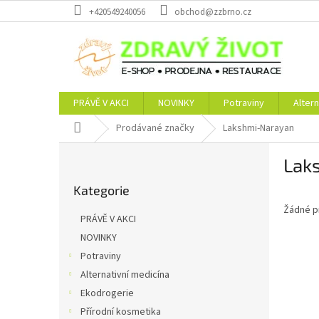
Přejít
+420549240056
obchod@zzbrno.cz
na
obsah
PRÁVĚ V AKCI
NOVINKY
Potraviny
Altern
Domů
Prodávané značky
Lakshmi-Narayan
P
Lak
o
Přeskočit
s
Kategorie
kategorie
t
Žádné p
r
PRÁVĚ V AKCI
a
NOVINKY
n
Potraviny
n
í
Alternativní medicína
p
Ekodrogerie
a
Přírodní kosmetika