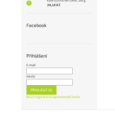
Kaše rýžová NATURAL 200 g
24,10 Kč
Facebook
Přihlášení
E-mail
Heslo
PŘIHLÁSIT SE
Nová registrace
Zapomenuté heslo
Z