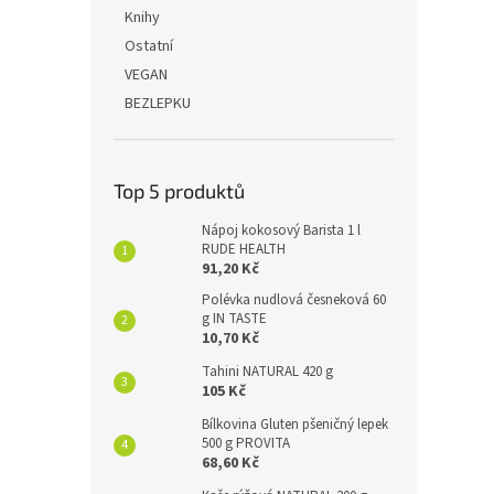
n
Knihy
e
Ostatní
l
VEGAN
BEZLEPKU
Top 5 produktů
Nápoj kokosový Barista 1 l
RUDE HEALTH
91,20 Kč
Polévka nudlová česneková 60
g IN TASTE
10,70 Kč
Tahini NATURAL 420 g
105 Kč
Bílkovina Gluten pšeničný lepek
500 g PROVITA
68,60 Kč