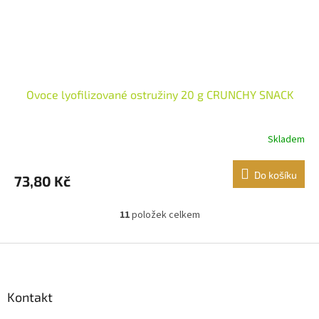
Ovoce lyofilizované ostružiny 20 g CRUNCHY SNACK
Skladem
Do košíku
73,80 Kč
11
položek celkem
O
v
l
Z
á
á
d
p
a
a
Kontakt
c
t
í