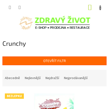
Přejít
NÁKUP
na
obsah
KOŠÍK
Crunchy
OTEVŘÍT FILTR
Ř
a
Abecedně
Nejlevnější
Nejdražší
Nejprodávanější
z
e
V
n
BEZLEPKU
ý
í
p
p