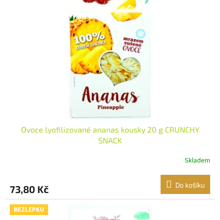
i
r
s
o
p
d
r
u
o
k
d
t
u
ů
k
t
ů
Ovoce lyofilizované ananas kousky 20 g CRUNCHY
SNACK
Skladem
Do košíku
73,80 Kč
BEZLEPKU