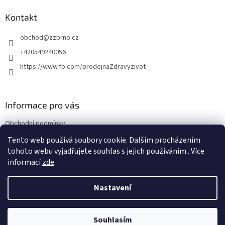
d
p
a
a
Kontakt
c
t
í
obchod
@
zzbrno.cz
í
p
r
+420549240056
v
https://www.fb.com/prodejnaZdravyzivot
k
y
v
ý
Informace pro vás
p
i
Obchodní podmínky
s
u
Podmínky ochrany osobních údajů
Tento web používá soubory cookie. Dalším procházením
tohoto webu vyjadřujete souhlas s jejich používáním.. Více
informací
zde
.
Vytvořil Shoptet
Nastavení
Copyright 2026
E-shop Zdravý život
. Všechna práva vyhrazena.
Souhlasím