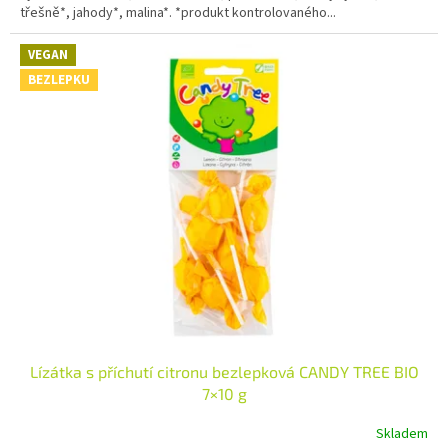
třešně*, jahody*, malina*. *produkt kontrolovaného...
VEGAN
BEZLEPKU
Lízátka s příchutí citronu bezlepková CANDY TREE BIO
7×10 g
Skladem