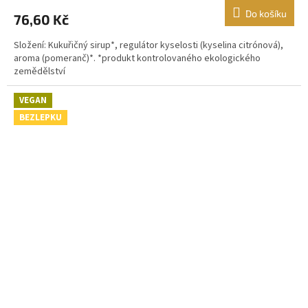
Do košíku
76,60 Kč
Složení: Kukuřičný sirup*, regulátor kyselosti (kyselina citrónová),
aroma (pomeranč)*. *produkt kontrolovaného ekologického
zemědělství
VEGAN
BEZLEPKU