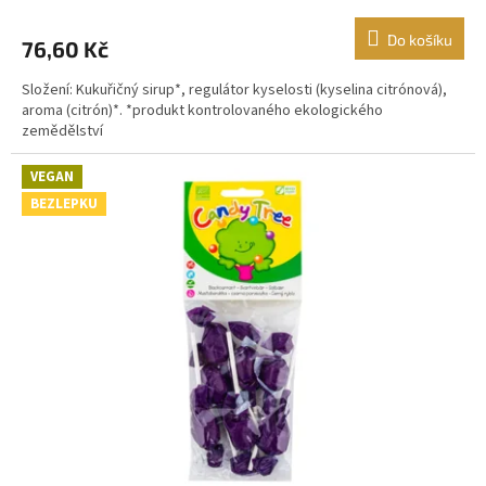
Do košíku
76,60 Kč
Složení: Kukuřičný sirup*, regulátor kyselosti (kyselina citrónová),
aroma (citrón)*. *produkt kontrolovaného ekologického
zemědělství
VEGAN
BEZLEPKU