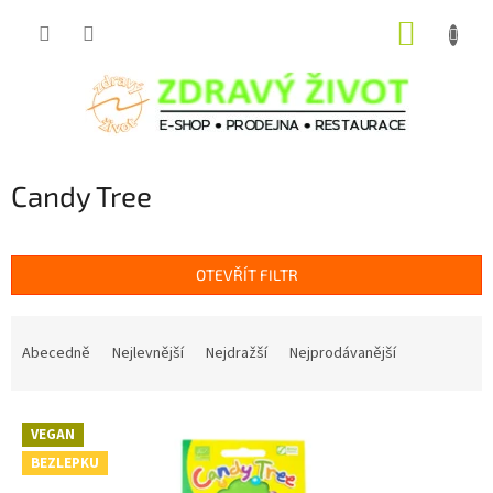
Přejít
NÁKUP
na
obsah
KOŠÍK
Candy Tree
OTEVŘÍT FILTR
Ř
a
Abecedně
Nejlevnější
Nejdražší
Nejprodávanější
z
e
V
n
VEGAN
ý
í
BEZLEPKU
p
p