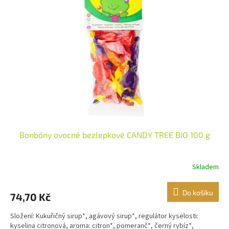
i
r
s
o
p
d
r
u
o
k
d
t
u
ů
k
t
ů
Bonbóny ovocné bezlepkové CANDY TREE BIO 100 g
Skladem
Do košíku
74,70 Kč
Složení: Kukuřičný sirup*, agávový sirup*, regulátor kyselosti:
kyselina citronová, aroma: citron*, pomeranč*, černý rybíz*,