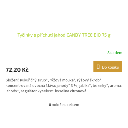
Tyčinky s příchutí jahod CANDY TREE BIO 75 g
Skladem
Do košíku
72,20 Kč
Složení: Kukuřičný sirup*, rýžová mouka*, rýžový škrob*,
koncentrovaná ovocná štáva: jahody* 3 %, jablka*, bezinky*, aroma:
jahody*, regulátor kyselosti: kyselina citronová....
8
položek celkem
O
v
l
Z
á
á