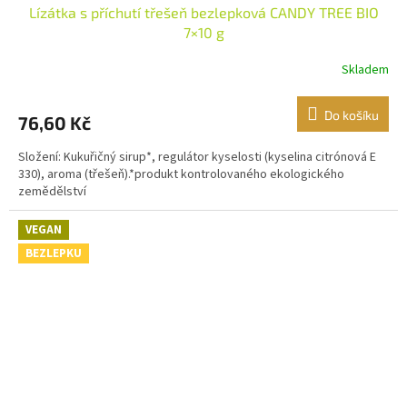
Lízátka s příchutí třešeň bezlepková CANDY TREE BIO
7×10 g
Skladem
Do košíku
76,60 Kč
Složení: Kukuřičný sirup*, regulátor kyselosti (kyselina citrónová E
330), aroma (třešeň).*produkt kontrolovaného ekologického
zemědělství
VEGAN
BEZLEPKU