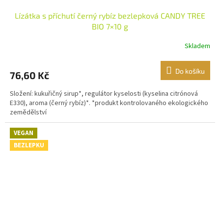
Lízátka s příchutí černý rybíz bezlepková CANDY TREE
BIO 7×10 g
Skladem
Do košíku
76,60 Kč
Složení: kukuřičný sirup*, regulátor kyselosti (kyselina citrónová
E330), aroma (černý rybíz)*. *produkt kontrolovaného ekologického
zemědělství
VEGAN
BEZLEPKU