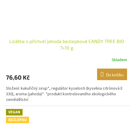
Lízátka s příchutí jahoda bezlepková CANDY TREE BIO
7×10 g
Skladem
Do košíku
76,60 Kč
Složení: kukuřičný sirup*, regulátor kyselosti (kyselina citrónová E
330), aroma (jahoda)*. *produkt kontrolovaného ekologického
zemědělství
VEGAN
BEZLEPKU