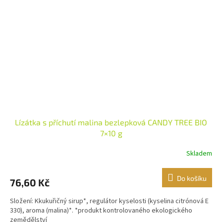
Lízátka s příchutí malina bezlepková CANDY TREE BIO
7×10 g
Skladem
Do košíku
76,60 Kč
Složení: Kkukuřičný sirup*, regulátor kyselosti (kyselina citrónová E
330), aroma (malina)*. *produkt kontrolovaného ekologického
zemědělství