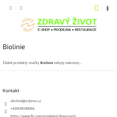
Přejít
NÁKUP
na
obsah
KOŠÍK
Biolinie
Žádné produkty značky
Biolinie
nebyly nalezeny...
Z
á
p
a
Kontakt
t
obchod
@
zzbrno.cz
í
+420549240056
https://www.fb.com/prodejnaZdravyzivot