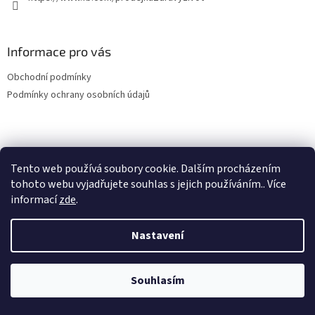
Informace pro vás
Obchodní podmínky
Podmínky ochrany osobních údajů
Vytvořil Shoptet
Tento web používá soubory cookie. Dalším procházením
tohoto webu vyjadřujete souhlas s jejich používáním.. Více
informací
zde
.
Copyright 2026
E-shop Zdravý život
. Všechna práva vyhrazena.
Nastavení
NajduZboží.cz
Souhlasím