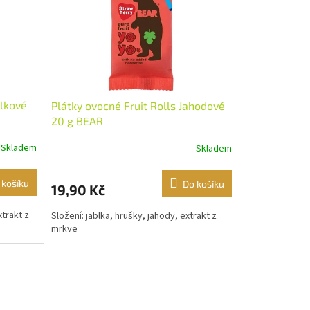
blkové
Plátky ovocné Fruit Rolls Jahodové
20 g BEAR
Skladem
Skladem
 košíku
Do košíku
19,90 Kč
xtrakt z
Složení: jablka, hrušky, jahody, extrakt z
mrkve