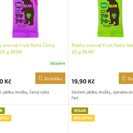
y ovocné Fruit Rolls Černý
Plátky ovocné Fruit Rolls Ja
 20 g BEAR
20 g BEAR
Skladem
Do košíku
Do
0 Kč
19,90 Kč
í: jablka, hrušky, černý rybíz
Složení: jablka, hrušky, spirulina (e
řas)
N
VEGAN
EPKU
BEZLEPKU