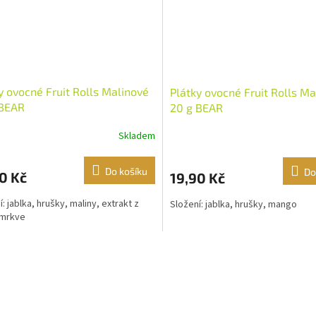
y ovocné Fruit Rolls Malinové
Plátky ovocné Fruit Rolls M
 BEAR
20 g BEAR
Skladem
Do košíku
Do
0 Kč
19,90 Kč
: jablka, hrušky, maliny, extrakt z
Složení: jablka, hrušky, mango
 mrkve
O
v
l
á
d