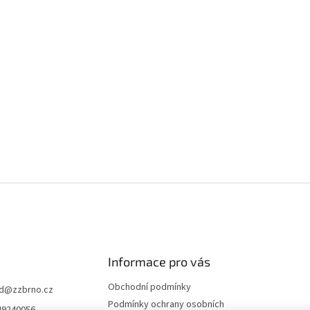
a
c
í
p
r
v
k
y
v
ý
p
i
s
u
Informace pro vás
Obchodní podmínky
d
@
zzbrno.cz
Podmínky ochrany osobních
49240056