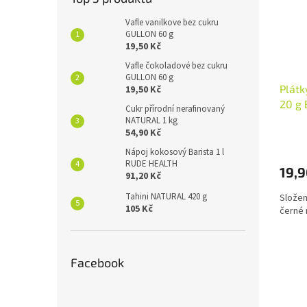
Vafle vanilkove bez cukru
GULLON 60 g
19,50 Kč
Vafle čokoladové bez cukru
GULLON 60 g
Plátk
19,50 Kč
20 g
Cukr přírodní nerafinovaný
NATURAL 1 kg
54,90 Kč
Nápoj kokosový Barista 1 l
RUDE HEALTH
19,9
91,20 Kč
Tahini NATURAL 420 g
Složení
105 Kč
černé
Facebook