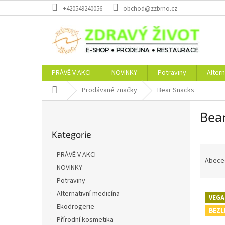
Přejít
+420549240056
obchod@zzbrno.cz
na
obsah
PRÁVĚ V AKCI
NOVINKY
Potraviny
Altern
Domů
Prodávané značky
Bear Snacks
P
Bea
o
Přeskočit
s
Kategorie
kategorie
t
Ř
r
PRÁVĚ V AKCI
a
a
Abece
NOVINKY
z
n
Potraviny
e
n
V
n
í
Alternativní medicína
VEGA
ý
í
p
Ekodrogerie
BEZL
p
p
a
Přírodní kosmetika