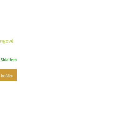
angové
Skladem
 košíku