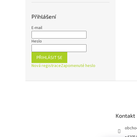
Přihlášení
E-mail
Heslo
PŘIHLÁSIT SE
Nová registrace
Zapomenuté heslo
Z
á
p
a
t
Kontakt
í
obcho
+4205