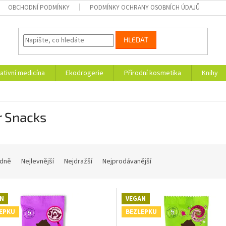
OBCHODNÍ PODMÍNKY
PODMÍNKY OCHRANY OSOBNÍCH ÚDAJŮ
HLEDAT
ativní medicína
Ekodrogerie
Přírodní kosmetika
Knihy
r Snacks
dně
Nejlevnější
Nejdražší
Nejprodávanější
N
VEGAN
EPKU
BEZLEPKU