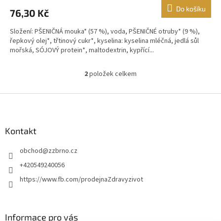
Do košíku
76,30 Kč
Složení: PŠENIČNÁ mouka* (57 %), voda, PŠENIČNÉ otruby* (9 %),
řepkový olej*, třtinový cukr*, kyselina: kyselina mléčná, jedlá sůl
mořská, SÓJOVÝ protein*, maltodextrin, kypřící...
2
položek celkem
O
v
l
Z
á
á
d
p
a
a
Kontakt
c
t
í
obchod
@
zzbrno.cz
í
p
r
+420549240056
v
https://www.fb.com/prodejnaZdravyzivot
k
y
v
ý
Informace pro vás
p