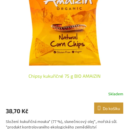
i
r
s
o
p
d
r
u
o
k
d
t
u
ů
k
t
ů
Chipsy kukuřičné 75 g BIO AMAIZIN
Skladem
Do košíku
38,70 Kč
Složení: kukuřičná mouka* (77 %), slunečnicový olej*, mořská sůl.
*produkt kontrolovaného ekologického zemědělství