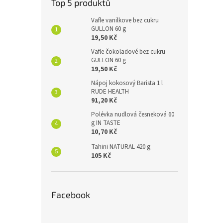
Top 5 produktů
Vafle vanilkove bez cukru
GULLON 60 g
19,50 Kč
Vafle čokoladové bez cukru
GULLON 60 g
19,50 Kč
Nápoj kokosový Barista 1 l
RUDE HEALTH
91,20 Kč
Polévka nudlová česneková 60
g IN TASTE
10,70 Kč
Tahini NATURAL 420 g
105 Kč
Facebook