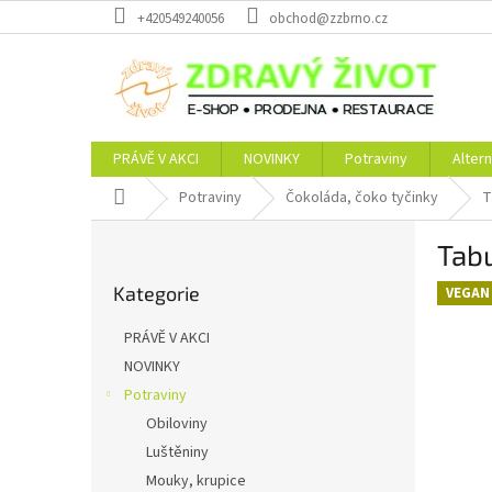
Přejít
+420549240056
obchod@zzbrno.cz
na
obsah
PRÁVĚ V AKCI
NOVINKY
Potraviny
Altern
Domů
Potraviny
Čokoláda, čoko tyčinky
T
P
Tabu
o
Přeskočit
s
Kategorie
kategorie
VEGAN
t
r
PRÁVĚ V AKCI
a
NOVINKY
n
Potraviny
n
í
Obiloviny
p
Luštěniny
a
Mouky, krupice