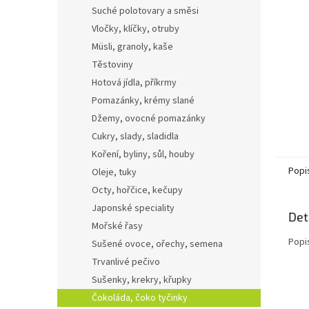
n
Suché polotovary a směsi
e
Vločky, klíčky, otruby
l
Müsli, granoly, kaše
Těstoviny
Hotová jídla, příkrmy
Pomazánky, krémy slané
Džemy, ovocné pomazánky
Cukry, slady, sladidla
Koření, byliny, sůl, houby
Popi
Oleje, tuky
Octy, hořčice, kečupy
Japonské speciality
Det
Mořské řasy
Popi
Sušené ovoce, ořechy, semena
Trvanlivé pečivo
Sušenky, krekry, křupky
Čokoláda, čoko tyčinky