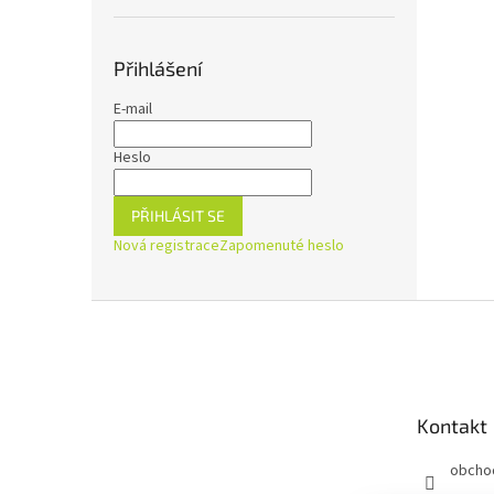
Přihlášení
E-mail
Heslo
PŘIHLÁSIT SE
Nová registrace
Zapomenuté heslo
Z
á
p
a
t
Kontakt
í
obcho