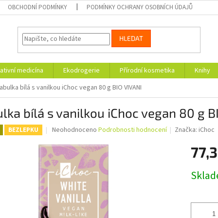
OBCHODNÍ PODMÍNKY
PODMÍNKY OCHRANY OSOBNÍCH ÚDAJŮ
HLEDAT
ativní medicína
Ekodrogerie
Přírodní kosmetika
Knihy
abulka bílá s vanilkou iChoc vegan 80 g BIO VIVANI
lka bílá s vanilkou iChoc vegan 80 g B
Průměrné
Neohodnoceno
Podrobnosti hodnocení
Značka:
iChoc
BEZLEPKU
hodnocení
produktu
77,3
je
0,0
Měrná
Skla
z
cena:
5
hvězdiček.