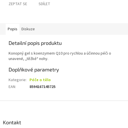
ZEPTAT SE
SDÍLET
Popis
Diskuze
Detailní popis produktu
Konopný gel s koenzymem Q10 pro rychlou a účinnou péči o
unavené, „těžké“ nohy.
Doplňkové parametry
Kategorie
:
Péče o tělo
EAN
:
8594167145725
Z
á
p
a
Kontakt