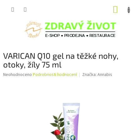
Přejít
NÁKUP
na
obsah
KOŠÍK
VARICAN Q10 gel na těžké nohy,
otoky, žíly 75 ml
Průměrné
Neohodnoceno
Podrobnosti hodnocení
Značka:
Annabis
hodnocení
produktu
je
0,0
z
5
hvězdiček.