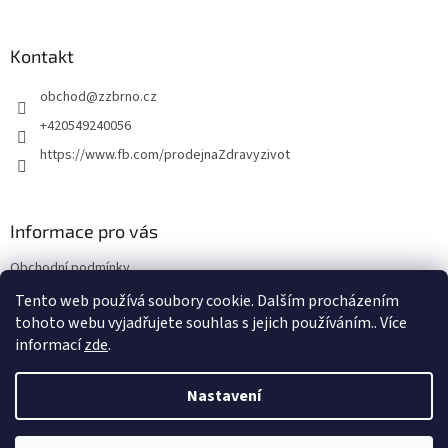
á
p
a
Kontakt
t
obchod
@
zzbrno.cz
í
+420549240056
https://www.fb.com/prodejnaZdravyzivot
Informace pro vás
Obchodní podmínky
Podmínky ochrany osobních údajů
Tento web používá soubory cookie. Dalším procházením
tohoto webu vyjadřujete souhlas s jejich používáním.. Více
informací
zde
.
Vytvořil Shoptet
Nastavení
Copyright 2026
E-shop Zdravý život
. Všechna práva vyhrazena.