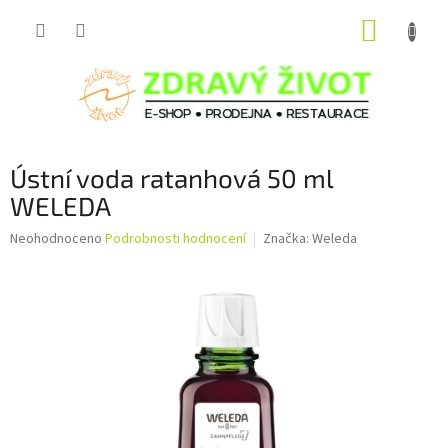
Přejít
NÁKUP
na
obsah
KOŠÍK
Ústní voda ratanhová 50 ml
WELEDA
Průměrné
Neohodnoceno
Podrobnosti hodnocení
Značka:
Weleda
hodnocení
produktu
je
0,0
z
5
hvězdiček.