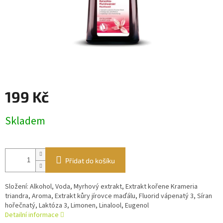
199 Kč
Měrná
Skladem
cena:
Přidat do košíku
Složení: Alkohol, Voda, Myrhový extrakt, Extrakt kořene Krameria
triandra, Aroma, Extrakt kůry jírovce maďálu, Fluorid vápenatý 3, Síran
hořečnatý, Laktóza 3, Limonen, Linalool, Eugenol
Detailní informace