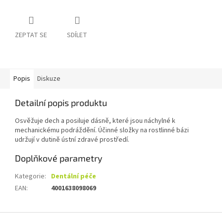
ZEPTAT SE
SDÍLET
Popis
Diskuze
Detailní popis produktu
Osvěžuje dech a posiluje dásně, které jsou náchylné k
mechanickému podráždění. Účinné složky na rostlinné bázi
udržují v dutině ústní zdravé prostředí.
Doplňkové parametry
Kategorie
:
Dentální péče
EAN
:
4001638098069
Z