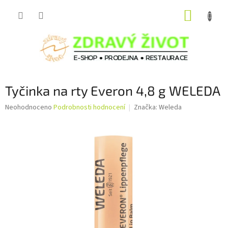
Přejít
NÁKUP
na
obsah
KOŠÍK
Tyčinka na rty Everon 4,8 g WELEDA
Průměrné
Neohodnoceno
Podrobnosti hodnocení
Značka:
Weleda
hodnocení
produktu
je
0,0
z
5
hvězdiček.