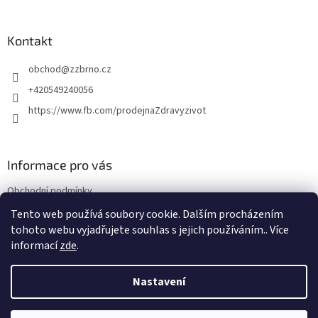
á
p
a
Kontakt
t
obchod
@
zzbrno.cz
í
+420549240056
https://www.fb.com/prodejnaZdravyzivot
Informace pro vás
Obchodní podmínky
Podmínky ochrany osobních údajů
Tento web používá soubory cookie. Dalším procházením
tohoto webu vyjadřujete souhlas s jejich používáním.. Více
informací
zde
.
Vytvořil Shoptet
Nastavení
Copyright 2026
E-shop Zdravý život
. Všechna práva vyhrazena.