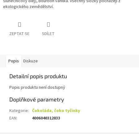
slunečnicový olej), Bourbon vanilka. Všechny složky pocházejí z
ekologického zemědělství.
ZEPTAT SE
SDÍLET
Popis
Diskuze
Detailní popis produktu
Popis produktu není dostupný
Doplňkové parametry
Kategorie
:
Čokoláda, čoko tyčinky
EAN
:
4006040312833
Z