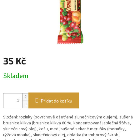
35 Kč
Měrná
Skladem
cena:
Přidat do košíku
Složení: rozinky (povrchově ošetřené slunečnicovým olejem), sušená
brusnice klikva (brusnice klikva 60 %, koncentrovaná jablečná šťáva,
slunečnicový olej), kešu, med, sušené sekané meruňky (meruňky,
rýžová mouka), slunečnicový olej, oplatka (bramborový škrob,