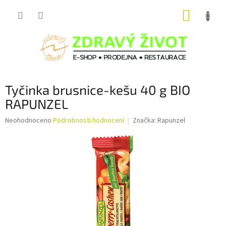
Přejít
NÁKUP
na
obsah
KOŠÍK
Tyčinka brusnice-kešu 40 g BIO
RAPUNZEL
Průměrné
Neohodnoceno
Podrobnosti hodnocení
Značka:
Rapunzel
hodnocení
produktu
je
0,0
z
5
hvězdiček.