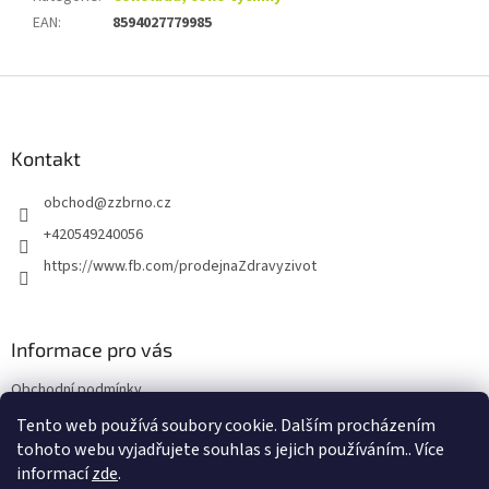
EAN
:
8594027779985
Z
á
p
a
Kontakt
t
obchod
@
zzbrno.cz
í
+420549240056
https://www.fb.com/prodejnaZdravyzivot
Informace pro vás
Obchodní podmínky
Podmínky ochrany osobních údajů
Tento web používá soubory cookie. Dalším procházením
tohoto webu vyjadřujete souhlas s jejich používáním.. Více
informací
zde
.