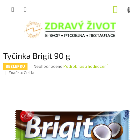
Přejít
NÁKUP
na
obsah
KOŠÍK
Tyčinka Brigit 90 g
Průměrné
Neohodnoceno
Podrobnosti hodnocení
BEZLEPKU
hodnocení
Značka:
Celita
produktu
je
0,0
z
5
hvězdiček.