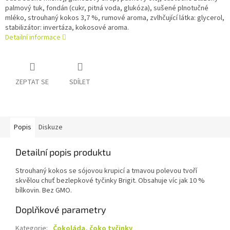
palmový tuk, fondán (cukr, pitná voda, glukóza), sušené plnotučné
mléko, strouhaný kokos 3,7 %, rumové aroma, zvlhčující látka: glycerol,
stabilizátor: invertáza, kokosové aroma.
Detailní informace
ZEPTAT SE
SDÍLET
Popis
Diskuze
Detailní popis produktu
Strouhaný kokos se sójovou krupicí a tmavou polevou tvoří
skvělou chuť bezlepkové tyčinky Brigit. Obsahuje víc jak 10 %
bílkovin. Bez GMO.
Doplňkové parametry
Kategorie
:
Čokoláda, čoko tyčinky