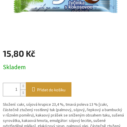
15,80 Kč
Měrná
Skladem
cena:
Přidat do košíku
Složení: cukr, sójová krupice 23,4 %, tmavá poleva 13 % [cukr,
částečně ztužený rostlinný tuk (palmový, sójový, řepkový a bambucký
v různém poměru), kakaový prášek se sníženým obsahem tuku, sušená
syrovátka, kakaová hmota, emulgátor: sójový lecitin, sušené
odstředěné mléko], glukózový sirup, palmový olej, částečně ztužený