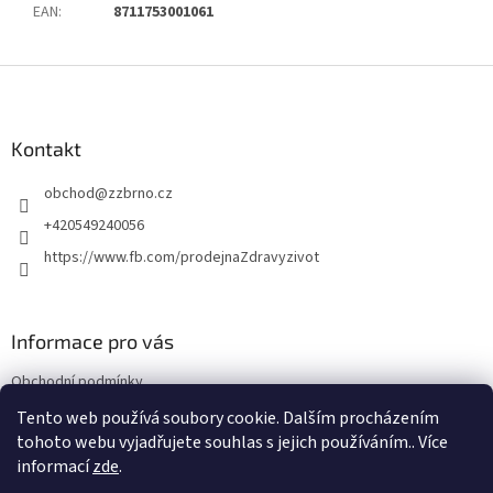
EAN
:
8711753001061
Z
á
p
a
Kontakt
t
obchod
@
zzbrno.cz
í
+420549240056
https://www.fb.com/prodejnaZdravyzivot
Informace pro vás
Obchodní podmínky
Podmínky ochrany osobních údajů
Tento web používá soubory cookie. Dalším procházením
tohoto webu vyjadřujete souhlas s jejich používáním.. Více
informací
zde
.