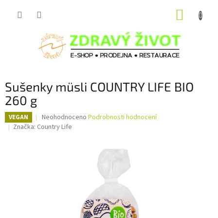
Přejít
NÁKUP
na
obsah
KOŠÍK
Sušenky müsli COUNTRY LIFE BIO
260 g
Průměrné
Neohodnoceno
Podrobnosti hodnocení
VEGAN
hodnocení
Značka:
Country Life
produktu
je
0,0
z
5
hvězdiček.