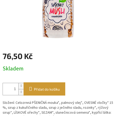
76,50 Kč
Měrná
Skladem
cena:
Přidat do košíku
Složení: Celozrnná PŠENIČNÁ mouka*, palmový olej*, OVESNÉ vločky* 15
%, sirup z kukuřičného sladu, sirup z ječného sladu, rozinky*, rýžový
sirup*, LÍSKOVÉ ořechy*, SEZAM*, slunečnicová semena*, kypřící látka: