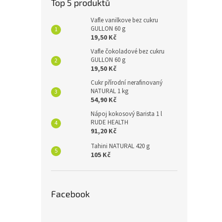
Top 5 produktů
Vafle vanilkove bez cukru
GULLON 60 g
19,50 Kč
Vafle čokoladové bez cukru
GULLON 60 g
19,50 Kč
Cukr přírodní nerafinovaný
NATURAL 1 kg
54,90 Kč
Nápoj kokosový Barista 1 l
RUDE HEALTH
91,20 Kč
Tahini NATURAL 420 g
105 Kč
Facebook