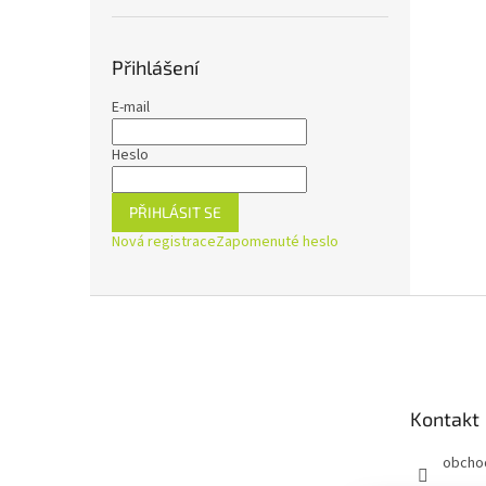
Přihlášení
E-mail
Heslo
PŘIHLÁSIT SE
Nová registrace
Zapomenuté heslo
Z
á
p
a
t
Kontakt
í
obcho