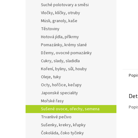
n
Suché polotovary a směsi
e
Vločky, klíčky, otruby
l
Müsli, granoly, kaše
Těstoviny
Hotová jídla, příkrmy
Pomazánky, krémy slané
Džemy, ovocné pomazánky
Cukry, slady, sladidla
Koření, byliny, sůl, houby
Popi
Oleje, tuky
Octy, hořčice, kečupy
Japonské speciality
Det
Mořské řasy
Popi
Sušené ovoce, ořechy, semena
Trvanlivé pečivo
Sušenky, krekry, křupky
Čokoláda, čoko tyčinky