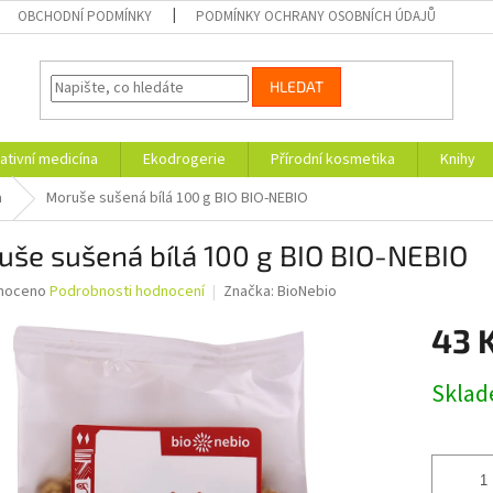
OBCHODNÍ PODMÍNKY
PODMÍNKY OCHRANY OSOBNÍCH ÚDAJŮ
HLEDAT
ativní medicína
Ekodrogerie
Přírodní kosmetika
Knihy
a
Moruše sušená bílá 100 g BIO BIO-NEBIO
še sušená bílá 100 g BIO BIO-NEBIO
né
noceno
Podrobnosti hodnocení
Značka:
BioNebio
ní
43 
u
Měrná
Skla
cena:
ek.