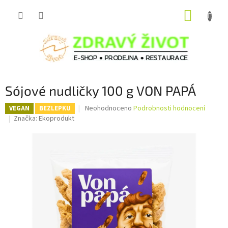
Přejít
NÁKUP
na
obsah
KOŠÍK
Sójové nudličky 100 g VON PAPÁ
Průměrné
Neohodnoceno
Podrobnosti hodnocení
VEGAN
BEZLEPKU
hodnocení
Značka:
Ekoprodukt
produktu
je
0,0
z
5
hvězdiček.