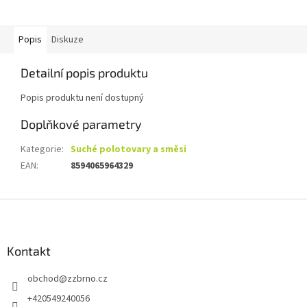
Popis
Diskuze
Detailní popis produktu
Popis produktu není dostupný
Doplňkové parametry
Kategorie
:
Suché polotovary a směsi
EAN
:
8594065964329
Z
á
p
a
Kontakt
t
obchod
@
zzbrno.cz
í
+420549240056